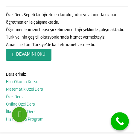
Özel Ders Sepeti bir öğretmen kuruluşudur ve alanında uzman
öğretmenler ile çalışmaktadır.
Öğretmenlerimizin hepsi şirketimizin ortağı şeklinde çalışmaktadır.
Türkiye’ nin çeşitli lokasyonlarında hizmet vermekteyiz.
Amacımız tüm Türkiye’de kaliteli hizmet vermektir.
Özel Ders Sepeti
DEVAMINI OKU
Derslerimiz
Hızlı Okuma Kursu
Cevap Yaz
Matematik Özel Ders
Özel Ders
Online Özel Ders
İlkokul Özel Ders
Hızlı Okuma Programı