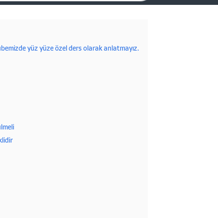
şubemizde yüz yüze özel ders olarak anlatmayız.
lmeli
lidir