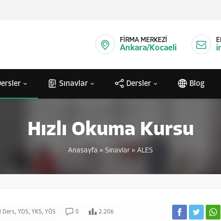
FİRMA MERKEZİ
E
Ankara/Kocaeli
i
ersler
Sınavlar
Dersler
Blog
Hızlı Okuma Kursu
Anasayfa
»
Sınavlar
»
ALES
l Ders
,
YDS
,
YKS
,
YÖS
0
2.206