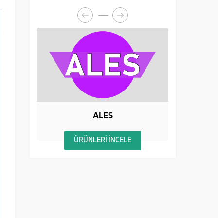
BİLSEM
ÜRÜNLERİ İNCELE
Ü