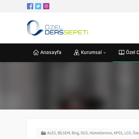
Anasayfa
Kurumsal
Özel D
ALES
,
BİLSEM
,
Blog
,
DGS
,
Hizmetlerimiz
,
KPSS
,
LGS
,
Öze