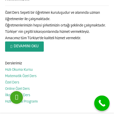
Özel Ders Sepeti bir öğretmen kuruluşudur ve alanında uzman
öğretmenler ile çalışmaktadır.
Öğretmenlerimizin hepsi şirketimizin ortağı şeklinde çalışmaktadır.
Türkiye’ nin çeşitli lokasyonlarında hizmet vermekteyiz.
Amacımız tüm Türkiye’de kaliteli hizmet vermektir.
Özel Ders Sepeti
DEVAMINI OKU
Derslerimiz
Hızlı Okuma Kursu
Cevap Yaz
Matematik Özel Ders
Özel Ders
Online Özel Ders
İlkokul Özel Ders
Hızlı Okuma Programı