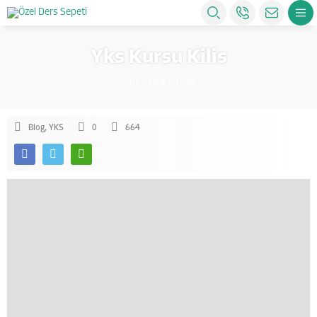
Yks Kursu Kilis
Anasayfa
»
Blog
Blog
,
YKS
0
664