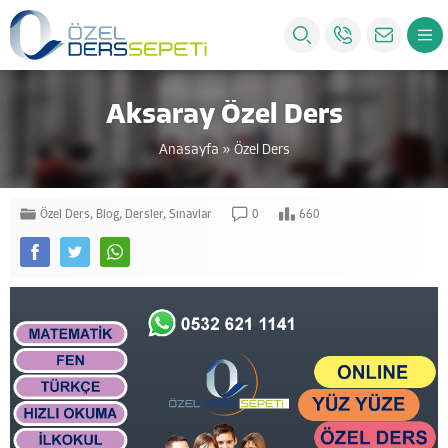
Aksaray Özel Ders
Anasayfa
»
Özel Ders
Özel Ders
,
Blog
,
Dersler
,
Sınavlar
0
660