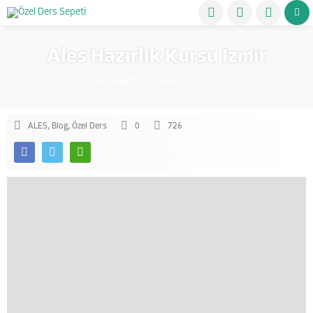
Ales Hazırlık Kursu İzmir
Anasayfa
»
Sınavlar
»
ALES
ALES
,
Blog
,
Özel Ders
0
726