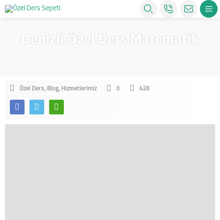
Denizli Özel Ders Matematik
Anasayfa
»
Özel Ders
Özel Ders
,
Blog
,
Hizmetlerimiz
0
628