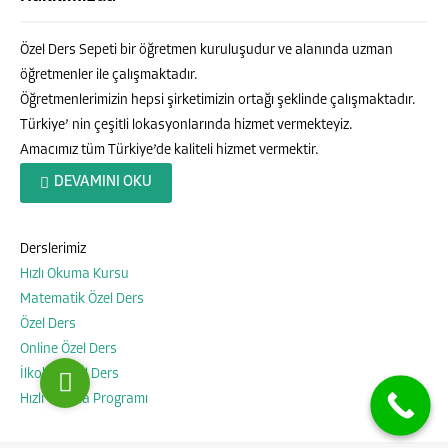
Özel Ders Sepeti bir öğretmen kuruluşudur ve alanında uzman
öğretmenler ile çalışmaktadır.
Öğretmenlerimizin hepsi şirketimizin ortağı şeklinde çalışmaktadır.
Türkiye’ nin çeşitli lokasyonlarında hizmet vermekteyiz.
Amacımız tüm Türkiye’de kaliteli hizmet vermektir.
Özel Ders Sepeti
DEVAMINI OKU
Derslerimiz
Hızlı Okuma Kursu
Cevap Yaz
Matematik Özel Ders
Özel Ders
Online Özel Ders
İlkokul Özel Ders
Hızlı Okuma Programı