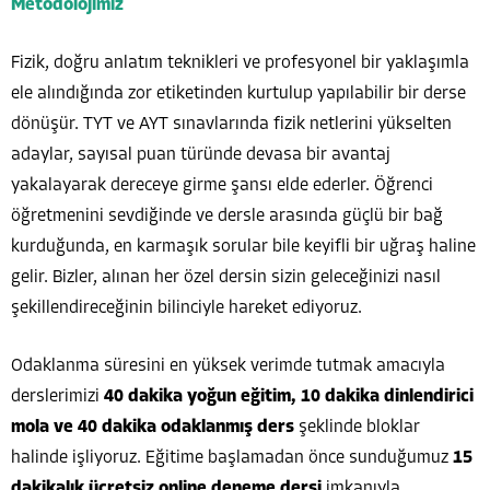
Metodolojimiz
Fizik, doğru anlatım teknikleri ve profesyonel bir yaklaşımla
ele alındığında zor etiketinden kurtulup yapılabilir bir derse
dönüşür. TYT ve AYT sınavlarında fizik netlerini yükselten
adaylar, sayısal puan türünde devasa bir avantaj
yakalayarak dereceye girme şansı elde ederler. Öğrenci
öğretmenini sevdiğinde ve dersle arasında güçlü bir bağ
kurduğunda, en karmaşık sorular bile keyifli bir uğraş haline
gelir. Bizler, alınan her özel dersin sizin geleceğinizi nasıl
şekillendireceğinin bilinciyle hareket ediyoruz.
Odaklanma süresini en yüksek verimde tutmak amacıyla
derslerimizi
40 dakika yoğun eğitim, 10 dakika dinlendirici
mola ve 40 dakika odaklanmış ders
şeklinde bloklar
halinde işliyoruz. Eğitime başlamadan önce sunduğumuz
15
dakikalık ücretsiz online deneme dersi
imkanıyla,