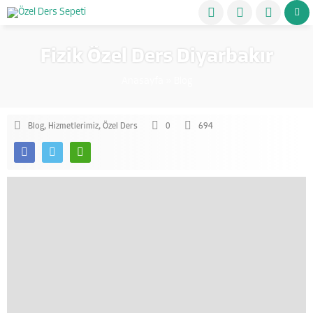
Fizik Özel Ders Diyarbakır
Anasayfa
»
Blog
Blog
,
Hizmetlerimiz
,
Özel Ders
0
694