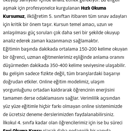
okuyup saniyeler içinde analiz etmek gerekiyor. Bu engeli
aşmak için profesyonelce kurgulanan
Hızlı Okuma
Kursumuz
, ilköğretim 5. sınıftan itibaren tüm sınav adayları
için kritik bir önem taşır. Kursun temel amacı, uzun ve
anlaşılması güç soruları çok daha seri bir şekilde okuyup
analiz ederek zaman kazanmanızı sağlamaktır.
Eğitimin başında dakikada ortalama 150-200 kelime okuyan
bir öğrenci, uzman eğitmenlerimiz eşliğinde anlama oranını
düşürmeden dakikada 350-400 kelime seviyesine ulaşabilir.
Bu gelişim sadece fizikte değil, tüm branşlardaki başarıyı
doğrudan etkiler. Online eğitim modelimiz, ulaşım
yorgunluğunu ortadan kaldırarak öğrencinin enerjisini
tamamen derse odaklamasını sağlar. Verimlilik açısından
yüz yüze eğitimle hiçbir farkı olmayan online sistemimizde
de ücretsiz deneme derslerimizden faydalanabilirsiniz.
İlkokul 4. sınıfa kadar olan öğrencilerimiz için ise bu süreci