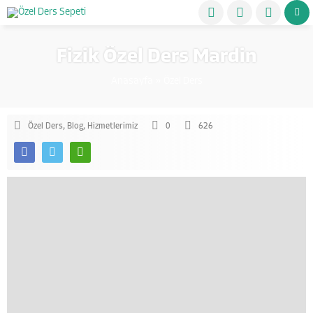
Fizik Özel Ders Mardin
Anasayfa
»
Özel Ders
Özel Ders
,
Blog
,
Hizmetlerimiz
0
626