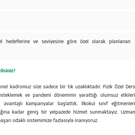
l hedeflerine ve seviyesine göre özel olarak planlanan
isiniz?
onel kadromuz size sadece bir tık uzaklıktadır. Fizik Özel Der
 desteklemek ve pandemi döneminin yarattığı olumsuz etkiler
 avantajlı kampanyalar başlattık. İlkokul sınıf eğitmenler
ığına kadar geniş bir yelpazede hizmet sunmaktayız. Uzma
başarı odaklı sistemimize fazlasıyla inanıyoruz.