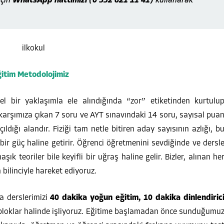
için
WhatsApp hattımızı (0 532 621 11 41)
kullanarak
ğitim Metodolojimiz
el bir yaklaşımla ele alındığında “zor” etiketinden kurtulu
 karşımıza çıkan 7 soru ve AYT sınavındaki 14 soru, sayısal pua
dığı alandır. Fiziği tam netle bitiren aday sayısının azlığı, b
bir güç haline getirir. Öğrenci öğretmenini sevdiğinde ve dersl
k teoriler bile keyifli bir uğraş haline gelir. Bizler, alınan he
n bilinciyle hareket ediyoruz.
a derslerimizi
40 dakika yoğun eğitim, 10 dakika dinlendiric
bloklar halinde işliyoruz. Eğitime başlamadan önce sunduğumu