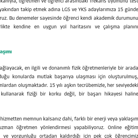
kanıyla, öğretmen ve öğrenci arasındaki frekans uyumunu tes
ni yakından takip etmek adına LGS ve YKS adaylarımıza 15 günd
yoruz. Bu denemeler sayesinde öğrenci kendi akademik durumun
rlikte kendine en uygun yol haritasını ve çalışma planın
laşımı
ağlayacak, en ilgili ve donanımlı fizik öğretmenleriyle bir arad
olduğu konularda mutlak başarıya ulaşması için oluşturulmuş
lardan oluşmaktadır. 15 yılı aşkın tecrübemizle, her seviyedek
kullanarak fiziği bir korku değil, bir başarı hikayesi halin
ız hizmetten memnun kalsanız dahi, farklı bir enerji veya yaklaşı
r uzman öğretmen yönlendirmesi yapabiliyoruz. Online eğiti
ı ve yorgunluğu ortadan kaldırdığı için pek çok öğrencimi