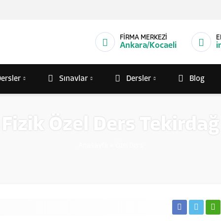
FİRMA MERKEZİ
E
Ankara/Kocaeli
i
ersler
Sınavlar
Dersler
Blog
Fizik Özel Ders Tekirdağ
Anasayfa
»
Özel Ders