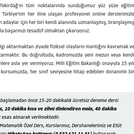
Tekirdağ’ın tüm noktalarında sunduğumuz yüz yüze eğiti
 Türkiye’nin her iline ulaşan profesyonel online derslerimizl
n adaylar için her biri kendi alanında uzmanlaşmış, branşlaşmı
 başarınızı tesadüf olmaktan çıkarıyoruz.
lgi aktarmaktan ziyade fiziksel olayların mantığını kavramak v
ıkarmaktır. Bu doğrultuda, kadromuzda yeni mezun veya kend
lere asla yer vermiyoruz. Milli Eğitim Bakanlığı onayıyla 15 yıl
 kursumuzda, her sınıf seviyesine hitap edebilen donanımlı bi
ze başlamadan önce 15-20 dakikalık ücretsiz deneme dersi
, 10 dakika kısa ve zihni dinlendiren mola, 40 dakika
k esas alınarak verilmektedir.
 Matematik Özel Ders, Kurslarımız, Dershanelerimiz ve Etüt