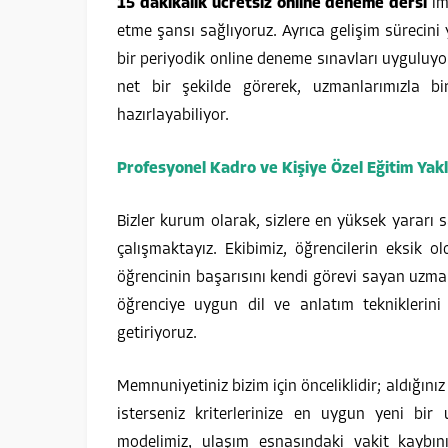
15 dakikalık ücretsiz online deneme dersi
im
etme şansı sağlıyoruz. Ayrıca gelişim süreci
bir periyodik online deneme sınavları uygulu
net bir şekilde görerek, uzmanlarımızla bi
hazırlayabiliyor.
Profesyonel Kadro ve Kişiye Özel Eğitim Yak
Bizler kurum olarak, sizlere en yüksek yararı s
çalışmaktayız. Ekibimiz, öğrencilerin eksik 
öğrencinin başarısını kendi görevi sayan uzman
öğrenciye uygun dil ve anlatım tekniklerini 
getiriyoruz.
Memnuniyetiniz bizim için önceliklidir; aldığın
isterseniz kriterlerinize en uygun yeni bi
modelimiz, ulaşım esnasındaki vakit kaybın