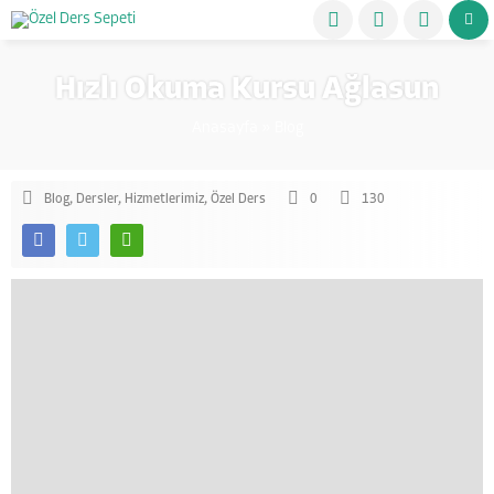
Hızlı Okuma Kursu Ağlasun
Anasayfa
»
Blog
Blog
,
Dersler
,
Hizmetlerimiz
,
Özel Ders
0
130