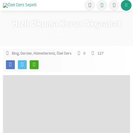
Hızlı Okuma Kursu Akçaabat
Anasayfa
»
Blog
Blog
,
Dersler
,
Hizmetlerimiz
,
Özel Ders
0
127