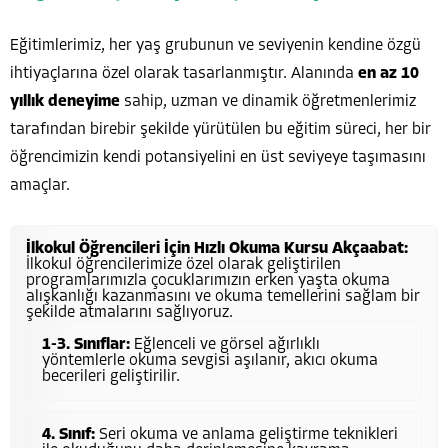
Eğitimlerimiz, her yaş grubunun ve seviyenin kendine özgü
ihtiyaçlarına özel olarak tasarlanmıştır. Alanında
en az 10
yıllık deneyime
sahip, uzman ve dinamik öğretmenlerimiz
tarafından birebir şekilde yürütülen bu eğitim süreci, her bir
öğrencimizin kendi potansiyelini en üst seviyeye taşımasını
amaçlar.
İlkokul Öğrencileri İçin Hızlı Okuma Kursu Akçaabat:
İlkokul öğrencilerimize özel olarak geliştirilen
programlarımızla çocuklarımızın erken yaşta okuma
alışkanlığı kazanmasını ve okuma temellerini sağlam bir
şekilde atmalarını sağlıyoruz.
1-3. Sınıflar:
Eğlenceli ve görsel ağırlıklı
yöntemlerle okuma sevgisi aşılanır, akıcı okuma
becerileri geliştirilir.
4. Sınıf:
Seri okuma ve anlama geliştirme teknikleri