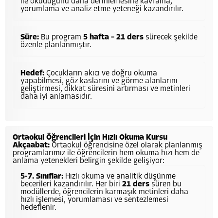
ile okuduğunu daha derinlemesine kavrama,
yorumlama ve analiz etme yeteneği kazandırılır.
Süre:
Bu program
5 hafta – 21 ders
sürecek şekilde
özenle planlanmıştır.
Hedef:
Çocukların akıcı ve doğru okuma
yapabilmesi, göz kaslarını ve görme alanlarını
geliştirmesi, dikkat süresini artırması ve metinleri
daha iyi anlamasıdır.
Ortaokul Öğrencileri İçin Hızlı Okuma Kursu
Akçaabat:
Ortaokul öğrencisine özel olarak planlanmış
programlarımız ile öğrencilerin hem okuma hızı hem de
anlama yetenekleri belirgin şekilde gelişiyor:
5-7. Sınıflar:
Hızlı okuma ve analitik düşünme
becerileri kazandırılır. Her biri
21 ders
süren bu
modüllerde, öğrencilerin karmaşık metinleri daha
hızlı işlemesi, yorumlaması ve sentezlemesi
hedeflenir.