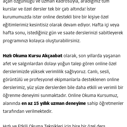
açan özgünlüğü ve uzman kadrosuyla, aradığınız tüm
kurslar ve özel dersler tek bir çatı altında! İster
kurumumuzda ister online destekli bire bir kişiye özel
eğitimlerimiz kesintisiz olarak devam ediyor. Hafta içi veya
hafta sonu, istediğiniz gün ve saate derslerinizi sabitleyerek
programınızı kolayca oluşturabilirsiniz.
Hızlı Okuma Kursu Akçaabat
olarak, son yıllarda yaşanan
afet ve salgınlardan dolayı yoğun talep gören online özel
derslerimizde yüksek verimlilik sağlıyoruz. Canlı, sesli,
görüntülü ve profesyonel ekipmanlarla desteklenen online
derslerimiz, yüz yüze derslerden bile daha etkili ve verimli bir
öğrenme deneyimi sunmaktadır. Online Okuma Kursumuz,
alanında
en az 15 yıllık uzman deneyime
sahip öğretmenler
tarafından verilmektedir.
Hızlı ve Etkili Okuma Teknikleri için bire bir özel ders