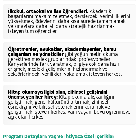
İlkokul, ortaokul ve lise öğrencileri:
Akademik
başarılarını maksimize etmek, derslerdeki verimliliklerini
yükseltmek, ödevlerini daha kısa sürede tamamlamak
ve sınavlara daha iyi, daha stratejik hazırlanmak
isteyen tüm öğrenciler.
Öğretmenler, avukatlar, akademisyenler, kamu
çalışanları ve yöneticiler
gibi yoğun metin okuma
gerektiren meslek gruplarındaki profesyoneller:
Kariyerlerinde fark yaratmak, bilgiye çok daha hızlı
erişmek, mesleki gelişimlerini hızlandırmak ve
sektörlerindeki yenilikleri yakalamak isteyen herkes.
Kitap okumaya ilgisi olan, zihinsel gelişimini
önemseyen her birey:
Kitap okuma alışkanlığını
geliştirmek, genel kültürünü artırmak, zihinsel
esnekliğini ve bilişsel yeteneklerini korumak ve
geliştirmek isteyen herkes, yani yaşam boyu öğrenmeye
açık olan herkes.
Program Detayları: Yaş ve İhtiyaca Özel İçerikler