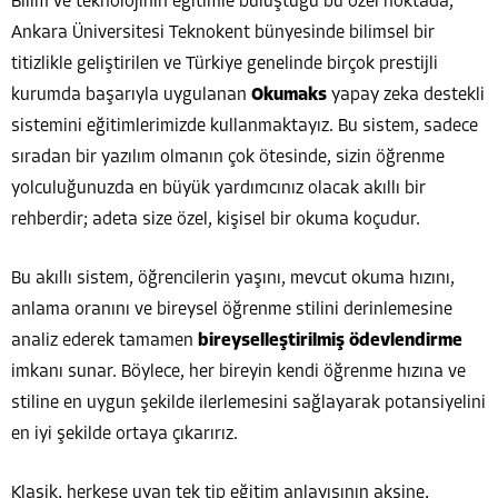
Bilim ve teknolojinin eğitimle buluştuğu bu özel noktada,
Ankara Üniversitesi Teknokent bünyesinde bilimsel bir
titizlikle geliştirilen ve Türkiye genelinde birçok prestijli
kurumda başarıyla uygulanan
Okumaks
yapay zeka destekli
sistemini eğitimlerimizde kullanmaktayız. Bu sistem, sadece
sıradan bir yazılım olmanın çok ötesinde, sizin öğrenme
yolculuğunuzda en büyük yardımcınız olacak akıllı bir
rehberdir; adeta size özel, kişisel bir okuma koçudur.
Bu akıllı sistem, öğrencilerin yaşını, mevcut okuma hızını,
anlama oranını ve bireysel öğrenme stilini derinlemesine
analiz ederek tamamen
bireyselleştirilmiş ödevlendirme
imkanı sunar. Böylece, her bireyin kendi öğrenme hızına ve
stiline en uygun şekilde ilerlemesini sağlayarak potansiyelini
en iyi şekilde ortaya çıkarırız.
Klasik, herkese uyan tek tip eğitim anlayışının aksine,