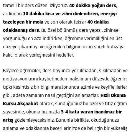
temelli bir ders düzeni izliyoruz:
40 dakika yoğun ders
,
ardından
10 dakika kısa ve zihni dinlendiren, enerjiyi
tazeleyen bir mola
ve son olarak tekrar
40 dakika
odaklanmış ders
. Bu özel bölünmüş ders yapısı, zihinsel
yorgunluğu en aza indirirken, öğrenme verimliliğini en üst
düzeye çıkarmayı ve öğrenilen bilginin uzun süreli hafızaya
kalıcı olarak yerleşmesini hedefler.
Böylece öğrenciler, ders boyunca yorulmadan, sıkılmadan ve
motivasyonlarını kaybetmeden maksimum düzeyde öğrenir;
tıpkı kesintisiz bir bilgi maratonunda azimle ve keyifle ilerler
gibi, adeta zamanın nasıl geçtiğini anlamazlar.
Hızlı Okuma
Kursu Akçaabat
olarak, sunduğumuz bu özel ve titiz eğitim
sayesinde, okuma hızınızda
3-4 kata varan inanılmaz bir
artış
gözlemleyeceksiniz. Bununla birlikte, okuduğunuzu
anlama ve odaklanma becerilerinizde de belirgin bir yükseliş