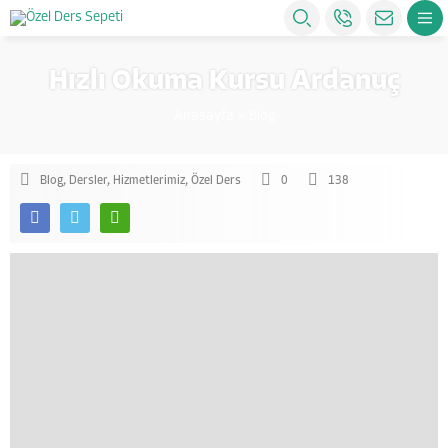
Hızlı Okuma Kursu Ardanuç
Anasayfa
»
Blog
Blog
,
Dersler
,
Hizmetlerimiz
,
Özel Ders
0
138