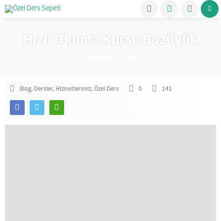
Hızlı Okuma Kursu Bozüyük
Anasayfa
»
Blog
Blog
,
Dersler
,
Hizmetlerimiz
,
Özel Ders
0
141