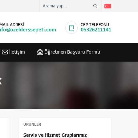
MAIL ADRESİ
CEP TELEFONU
nfo@ozelderssepeti.com
05326211141
İletişim
Öğretmen Başvuru Formu
k
ÜRÜNLER
Servis ve Hizmet Gruplarımız