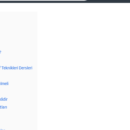
?
Teknikleri Dersleri
lmeli
lidir
ları