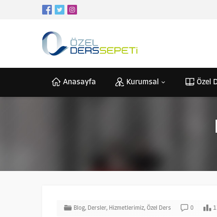
Anasayfa
Kurumsal
Özel D
Blog
,
Dersler
,
Hizmetlerimiz
,
Özel Ders
0
1