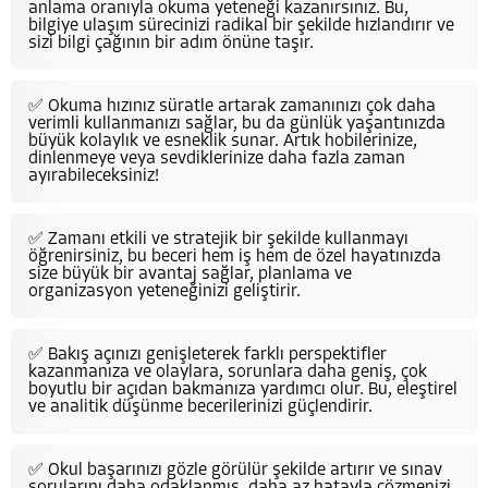
anlama oranıyla okuma yeteneği kazanırsınız. Bu,
bilgiye ulaşım sürecinizi radikal bir şekilde hızlandırır ve
sizi bilgi çağının bir adım önüne taşır.
✅ Okuma hızınız süratle artarak zamanınızı çok daha
verimli kullanmanızı sağlar, bu da günlük yaşantınızda
büyük kolaylık ve esneklik sunar. Artık hobilerinize,
dinlenmeye veya sevdiklerinize daha fazla zaman
ayırabileceksiniz!
✅ Zamanı etkili ve stratejik bir şekilde kullanmayı
öğrenirsiniz, bu beceri hem iş hem de özel hayatınızda
size büyük bir avantaj sağlar, planlama ve
organizasyon yeteneğinizi geliştirir.
✅ Bakış açınızı genişleterek farklı perspektifler
kazanmanıza ve olaylara, sorunlara daha geniş, çok
boyutlu bir açıdan bakmanıza yardımcı olur. Bu, eleştirel
ve analitik düşünme becerilerinizi güçlendirir.
✅ Okul başarınızı gözle görülür şekilde artırır ve sınav
sorularını daha odaklanmış, daha az hatayla çözmenizi