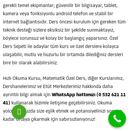
gerekli temel ekipmanlar; güvenilir bir bilgisayar, tablet,
kamera veya fonksiyonlu android telefon ve stabil bir
internet bağlantısıdır. Ders öncesi kurulum için gereken tüm
teknik desteği sizlere eksiksiz bir şekilde sunmaktayız,
böylece sorunsuz ve kolay bir başlangıç yaparsınız. Özel
Özel Ders Sepeti
Ders Sepeti ile adaylar tüm kurs ve özel derslere kolayca
ulaşabilir, mutlu ve huzurlu bir ortamda dilediğiniz dersleri
bire bir olarak alabilirsiniz.
Hızlı Okuma Kursu, Matematik Özel Ders, diğer Kurslarımız,
Cevap Yaz
Dershanelerimiz ve Etüt Merkezlerimiz hakkında daha
ayrıntılı bilgi almak için
WhatsApp hattımızı (0 532 621 11
41)
kullanarak bizimle iletişime geçebilirsiniz. Okuma
yolculuğunuzda size eşlik etmek ve potansiyelinizi sonuna
kadar ortaya çıkarmak için sabırsızlanıyoruz!