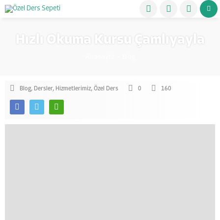
Hızlı Okuma Kursu Çamlıyayla
Anasayfa
»
Blog
Blog
,
Dersler
,
Hizmetlerimiz
,
Özel Ders
0
160