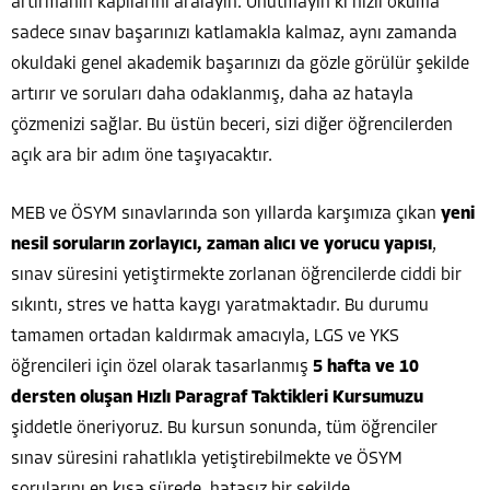
artırmanın kapılarını aralayın. Unutmayın ki hızlı okuma
sadece sınav başarınızı katlamakla kalmaz, aynı zamanda
okuldaki genel akademik başarınızı da gözle görülür şekilde
artırır ve soruları daha odaklanmış, daha az hatayla
çözmenizi sağlar. Bu üstün beceri, sizi diğer öğrencilerden
açık ara bir adım öne taşıyacaktır.
MEB ve ÖSYM sınavlarında son yıllarda karşımıza çıkan
yeni
nesil soruların zorlayıcı, zaman alıcı ve yorucu yapısı
,
sınav süresini yetiştirmekte zorlanan öğrencilerde ciddi bir
sıkıntı, stres ve hatta kaygı yaratmaktadır. Bu durumu
tamamen ortadan kaldırmak amacıyla, LGS ve YKS
öğrencileri için özel olarak tasarlanmış
5 hafta ve 10
dersten oluşan Hızlı Paragraf Taktikleri Kursumuzu
şiddetle öneriyoruz. Bu kursun sonunda, tüm öğrenciler
sınav süresini rahatlıkla yetiştirebilmekte ve ÖSYM
sorularını en kısa sürede, hatasız bir şekilde