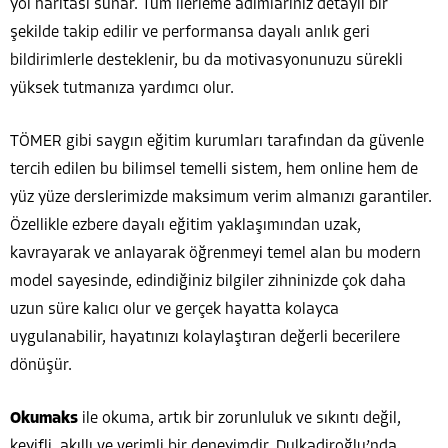
yol haritası sunar. Tüm ilerleme adımlarınız detaylı bir
şekilde takip edilir ve performansa dayalı anlık geri
bildirimlerle desteklenir, bu da motivasyonunuzu sürekli
yüksek tutmanıza yardımcı olur.
TÖMER gibi saygın eğitim kurumları tarafından da güvenle
tercih edilen bu bilimsel temelli sistem, hem online hem de
yüz yüze derslerimizde maksimum verim almanızı garantiler.
Özellikle ezbere dayalı eğitim yaklaşımından uzak,
kavrayarak ve anlayarak öğrenmeyi temel alan bu modern
model sayesinde, edindiğiniz bilgiler zihninizde çok daha
uzun süre kalıcı olur ve gerçek hayatta kolayca
uygulanabilir, hayatınızı kolaylaştıran değerli becerilere
dönüşür.
Okumaks
ile okuma, artık bir zorunluluk ve sıkıntı değil,
keyifli, akıllı ve verimli bir deneyimdir. Dulkadiroğlu’nda