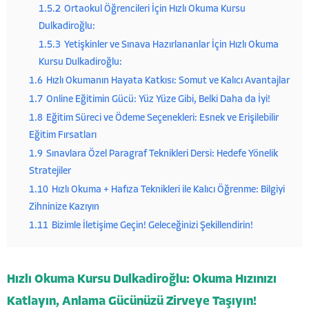
1.5.2
Ortaokul Öğrencileri İçin Hızlı Okuma Kursu
Dulkadiroğlu:
1.5.3
Yetişkinler ve Sınava Hazırlananlar İçin Hızlı Okuma
Kursu Dulkadiroğlu:
1.6
Hızlı Okumanın Hayata Katkısı: Somut ve Kalıcı Avantajlar
1.7
Online Eğitimin Gücü: Yüz Yüze Gibi, Belki Daha da İyi!
1.8
Eğitim Süreci ve Ödeme Seçenekleri: Esnek ve Erişilebilir
Eğitim Fırsatları
1.9
Sınavlara Özel Paragraf Teknikleri Dersi: Hedefe Yönelik
Stratejiler
1.10
Hızlı Okuma + Hafıza Teknikleri ile Kalıcı Öğrenme: Bilgiyi
Zihninize Kazıyın
1.11
Bizimle İletişime Geçin! Geleceğinizi Şekillendirin!
Hızlı Okuma Kursu Dulkadiroğlu: Okuma Hızınızı
Katlayın, Anlama Gücünüzü Zirveye Taşıyın!