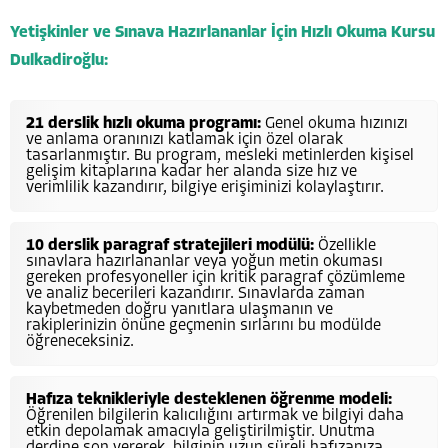
Yetişkinler ve Sınava Hazırlananlar İçin Hızlı Okuma Kursu
Dulkadiroğlu:
21 derslik hızlı okuma programı:
Genel okuma hızınızı
ve anlama oranınızı katlamak için özel olarak
tasarlanmıştır. Bu program, mesleki metinlerden kişisel
gelişim kitaplarına kadar her alanda size hız ve
verimlilik kazandırır, bilgiye erişiminizi kolaylaştırır.
10 derslik paragraf stratejileri modülü:
Özellikle
sınavlara hazırlananlar veya yoğun metin okuması
gereken profesyoneller için kritik paragraf çözümleme
ve analiz becerileri kazandırır. Sınavlarda zaman
kaybetmeden doğru yanıtlara ulaşmanın ve
rakiplerinizin önüne geçmenin sırlarını bu modülde
öğreneceksiniz.
Hafıza teknikleriyle desteklenen öğrenme modeli:
Öğrenilen bilgilerin kalıcılığını artırmak ve bilgiyi daha
etkin depolamak amacıyla geliştirilmiştir. Unutma
derdine son vererek, bilginin uzun süreli hafızanıza