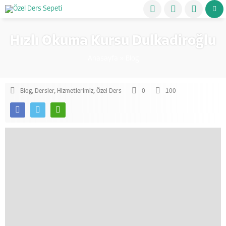
Hızlı Okuma Kursu Dulkadiroğlu
Anasayfa
»
Blog
Blog
,
Dersler
,
Hizmetlerimiz
,
Özel Ders
0
100