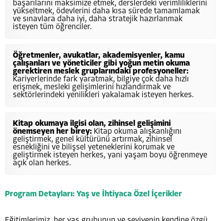
başarılarını maksimize etmek, derslerdeki verimliliklerini
yükseltmek, ödevlerini daha kısa sürede tamamlamak
ve sınavlara daha iyi, daha stratejik hazırlanmak
isteyen tüm öğrenciler.
Öğretmenler, avukatlar, akademisyenler, kamu
çalışanları ve yöneticiler gibi yoğun metin okuma
gerektiren meslek gruplarındaki profesyoneller:
Kariyerlerinde fark yaratmak, bilgiye çok daha hızlı
erişmek, mesleki gelişimlerini hızlandırmak ve
sektörlerindeki yenilikleri yakalamak isteyen herkes.
Kitap okumaya ilgisi olan, zihinsel gelişimini
önemseyen her birey:
Kitap okuma alışkanlığını
geliştirmek, genel kültürünü artırmak, zihinsel
esnekliğini ve bilişsel yeteneklerini korumak ve
geliştirmek isteyen herkes, yani yaşam boyu öğrenmeye
açık olan herkes.
Program Detayları: Yaş ve İhtiyaca Özel İçerikler
Eğitimlerimiz, her yaş grubunun ve seviyenin kendine özgü