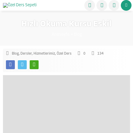
Hızlı Okuma Kursu Eskil
Anasayfa
»
Blog
Blog
,
Dersler
,
Hizmetlerimiz
,
Özel Ders
0
134