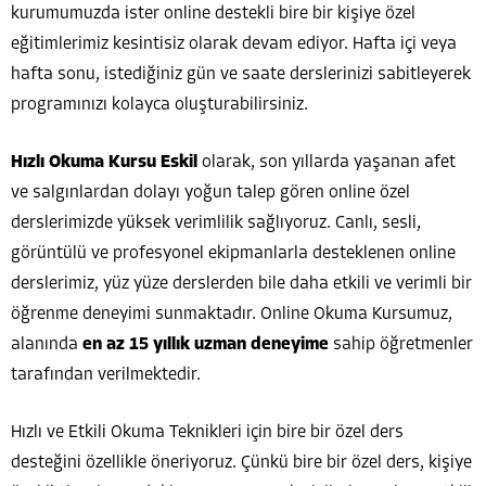
kurumumuzda ister online destekli bire bir kişiye özel
eğitimlerimiz kesintisiz olarak devam ediyor. Hafta içi veya
hafta sonu, istediğiniz gün ve saate derslerinizi sabitleyerek
programınızı kolayca oluşturabilirsiniz.
Hızlı Okuma Kursu Eskil
olarak, son yıllarda yaşanan afet
ve salgınlardan dolayı yoğun talep gören online özel
derslerimizde yüksek verimlilik sağlıyoruz. Canlı, sesli,
görüntülü ve profesyonel ekipmanlarla desteklenen online
derslerimiz, yüz yüze derslerden bile daha etkili ve verimli bir
öğrenme deneyimi sunmaktadır. Online Okuma Kursumuz,
alanında
en az 15 yıllık uzman deneyime
sahip öğretmenler
tarafından verilmektedir.
Hızlı ve Etkili Okuma Teknikleri için bire bir özel ders
desteğini özellikle öneriyoruz. Çünkü bire bir özel ders, kişiye