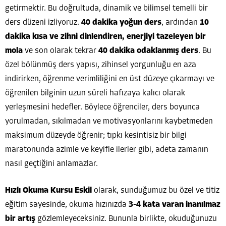
getirmektir. Bu doğrultuda, dinamik ve bilimsel temelli bir
ders düzeni izliyoruz.
40 dakika yoğun ders
, ardından
10
dakika kısa ve zihni dinlendiren, enerjiyi tazeleyen bir
mola
ve son olarak tekrar
40 dakika odaklanmış ders
. Bu
özel bölünmüş ders yapısı, zihinsel yorgunluğu en aza
indirirken, öğrenme verimliliğini en üst düzeye çıkarmayı ve
öğrenilen bilginin uzun süreli hafızaya kalıcı olarak
yerleşmesini hedefler. Böylece öğrenciler, ders boyunca
yorulmadan, sıkılmadan ve motivasyonlarını kaybetmeden
maksimum düzeyde öğrenir; tıpkı kesintisiz bir bilgi
maratonunda azimle ve keyifle ilerler gibi, adeta zamanın
nasıl geçtiğini anlamazlar.
Hızlı Okuma Kursu Eskil
olarak, sunduğumuz bu özel ve titiz
eğitim sayesinde, okuma hızınızda
3-4 kata varan inanılmaz
bir artış
gözlemleyeceksiniz. Bununla birlikte, okuduğunuzu