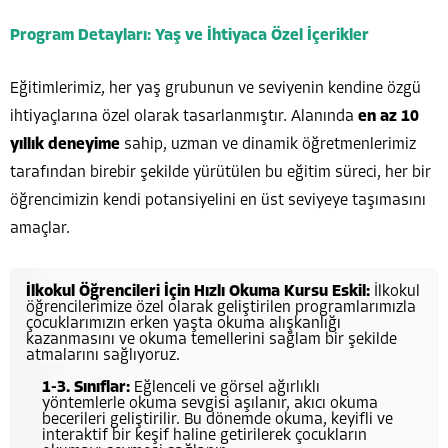
Program Detayları: Yaş ve İhtiyaca Özel İçerikler
Eğitimlerimiz, her yaş grubunun ve seviyenin kendine özgü
ihtiyaçlarına özel olarak tasarlanmıştır. Alanında
en az 10
yıllık deneyime
sahip, uzman ve dinamik öğretmenlerimiz
tarafından birebir şekilde yürütülen bu eğitim süreci, her bir
öğrencimizin kendi potansiyelini en üst seviyeye taşımasını
amaçlar.
İlkokul Öğrencileri İçin Hızlı Okuma Kursu Eskil:
İlkokul
öğrencilerimize özel olarak geliştirilen programlarımızla
çocuklarımızın erken yaşta okuma alışkanlığı
kazanmasını ve okuma temellerini sağlam bir şekilde
atmalarını sağlıyoruz.
1-3. Sınıflar:
Eğlenceli ve görsel ağırlıklı
yöntemlerle okuma sevgisi aşılanır, akıcı okuma
becerileri geliştirilir. Bu dönemde okuma, keyifli ve
interaktif bir keşif haline getirilerek çocukların