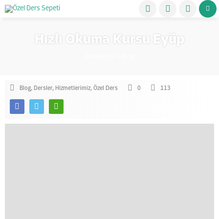
Hızlı Okuma Kursu Eyüp
Anasayfa
»
Blog
Blog
,
Dersler
,
Hizmetlerimiz
,
Özel Ders
0
113