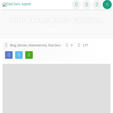
Hızlı Okuma Kursu Güngören
Anasayfa
»
Blog
Blog
,
Dersler
,
Hizmetlerimiz
,
Özel Ders
0
177