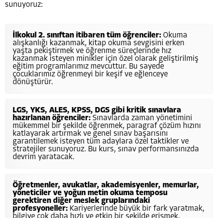
sunuyoruz:
İlkokul 2. sınıftan itibaren tüm öğrenciler:
Okuma
alışkanlığı kazanmak, kitap okuma sevgisini erken
yaşta pekiştirmek ve öğrenme süreçlerinde hız
kazanmak isteyen minikler için özel olarak geliştirilmiş
eğitim programlarımız mevcuttur. Bu sayede
çocuklarımız öğrenmeyi bir keşif ve eğlenceye
dönüştürür.
LGS, YKS, ALES, KPSS, DGS gibi kritik sınavlara
hazırlanan öğrenciler:
Sınavlarda zaman yönetimini
mükemmel bir şekilde öğrenmek, paragraf çözüm hızını
katlayarak artırmak ve genel sınav başarısını
garantilemek isteyen tüm adaylara özel taktikler ve
stratejiler sunuyoruz. Bu kurs, sınav performansınızda
devrim yaratacak.
Öğretmenler, avukatlar, akademisyenler, memurlar,
yöneticiler ve yoğun metin okuma temposu
gerektiren diğer meslek gruplarındaki
profesyoneller:
Kariyerlerinde büyük bir fark yaratmak,
bilgiye çok daha hızlı ve etkin bir şekilde erişmek,