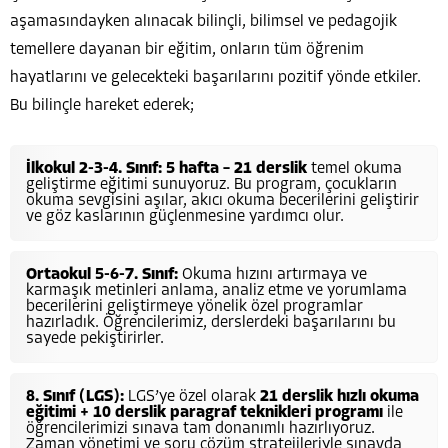
aşamasındayken alınacak bilinçli, bilimsel ve pedagojik
temellere dayanan bir eğitim, onların tüm öğrenim
hayatlarını ve gelecekteki başarılarını pozitif yönde etkiler.
Bu bilinçle hareket ederek;
İlkokul 2-3-4. Sınıf:
5 hafta – 21 derslik
temel okuma
geliştirme eğitimi sunuyoruz. Bu program, çocukların
okuma sevgisini aşılar, akıcı okuma becerilerini geliştirir
ve göz kaslarının güçlenmesine yardımcı olur.
Ortaokul 5-6-7. Sınıf:
Okuma hızını artırmaya ve
karmaşık metinleri anlama, analiz etme ve yorumlama
becerilerini geliştirmeye yönelik özel programlar
hazırladık. Öğrencilerimiz, derslerdeki başarılarını bu
sayede pekiştirirler.
8. Sınıf (LGS):
LGS’ye özel olarak
21 derslik hızlı okuma
eğitimi + 10 derslik paragraf teknikleri programı
ile
öğrencilerimizi sınava tam donanımlı hazırlıyoruz.
Zaman yönetimi ve soru çözüm stratejileriyle sınavda