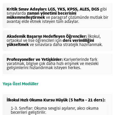
Kritik Sınav Adayları:
LGS, YKS, KPSS, ALES, DGS
gibi
sınavlarda
zaman yönetimi becerisini
mükemmelleştirmek
ve paragraf çözümünde mutlak bir
avantaj elde etmek isteyen tüm adaylar.
Akademik Başarıyı Hedefleyen Öğrenciler:
İlkokul,
ortaokul ve lise öğrencileri için
ders verimliliğini
yükseltmek
ve sınavlara daha stratejik hazırlanmak.
Profesyoneller ve Yetişkinler:
Kariyerlerinde fark
yaratmak, bilgiye çok daha hızlı erişmek ve mesleki
gelişimlerini hızlandırmak isteyen herkes.
Yaşa Özel Modüller
İlkokul Hızlı Okuma Kursu Hüyük (5 hafta – 21 ders):
1-3. Sınıflar: Okuma sevgisi aşılanır, akıcı okuma
becerileri geliştirilir.