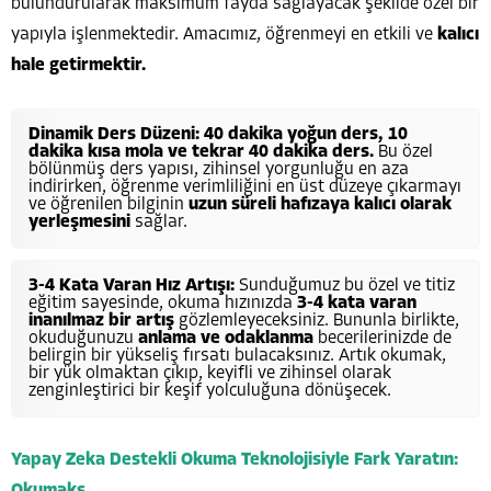
bulundurularak maksimum fayda sağlayacak şekilde özel bir
yapıyla işlenmektedir. Amacımız, öğrenmeyi en etkili ve
kalıcı
hale getirmektir.
Dinamik Ders Düzeni:
40 dakika yoğun ders, 10
dakika kısa mola ve tekrar 40 dakika ders.
Bu özel
bölünmüş ders yapısı, zihinsel yorgunluğu en aza
indirirken, öğrenme verimliliğini en üst düzeye çıkarmayı
ve öğrenilen bilginin
uzun süreli hafızaya kalıcı olarak
yerleşmesini
sağlar.
3-4 Kata Varan Hız Artışı:
Sunduğumuz bu özel ve titiz
eğitim sayesinde, okuma hızınızda
3-4 kata varan
inanılmaz bir artış
gözlemleyeceksiniz. Bununla birlikte,
okuduğunuzu
anlama ve odaklanma
becerilerinizde de
belirgin bir yükseliş fırsatı bulacaksınız. Artık okumak,
bir yük olmaktan çıkıp, keyifli ve zihinsel olarak
zenginleştirici bir keşif yolculuğuna dönüşecek.
Yapay Zeka Destekli Okuma Teknolojisiyle Fark Yaratın:
Okumaks