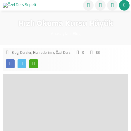
Hızlı Okuma Kursu Hüyük
Anasayfa
»
Blog
Blog
,
Dersler
,
Hizmetlerimiz
,
Özel Ders
0
83