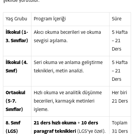
şekilde yürütülür.
Yaş Grubu
Program İçeriği
Süre
İlkokul (1-
Akıcı okuma becerileri ve okuma
5 Hafta
3. Sınıflar)
sevgisi aşılama.
– 21
Ders
İlkokul (4.
Seri okuma ve anlama geliştirme
5 Hafta
Sınıf)
teknikleri, metin analizi.
– 21
Ders
Ortaokul
Hızlı okuma ve analitik düşünme
Her biri
(5-7.
becerileri, karmaşık metinleri
21 Ders
Sınıflar)
işleme.
8. Sınıf
21 ders hızlı okuma
+
10 ders
Toplam
(LGS)
paragraf teknikleri
(LGS’ye özel).
31 Ders