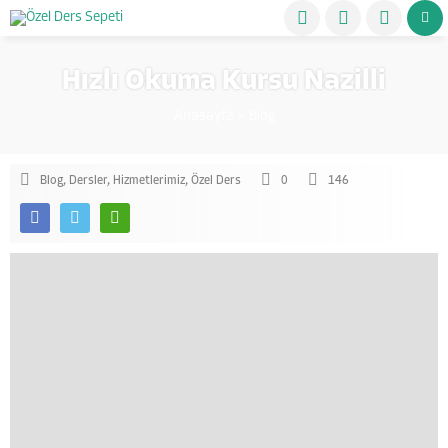
Hızlı Okuma Kursu Nazilli
Anasayfa
»
Blog
Blog
,
Dersler
,
Hizmetlerimiz
,
Özel Ders
0
146