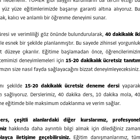
i hedeflenir. TÖMER gibi saygın kurumların da tercih ettiği b
 yüz yüze eğitimlerimizde başarıyı garanti altına alıyoruz. B
zak, kalıcı ve anlamlı bir öğrenme deneyimi sunar.
resi ve verimliliği göz önünde bulundurularak,
40 dakikalık ik
le esnek bir şekilde planlanmıştır. Bu sayede zihinsel yorgunlu
st düzeye çıkarılır. Eğitime başlamadan önce, öğrencilerimizi
stemimizi deneyimlemeleri için
15-20 dakikalık ücretsiz tanıtı
ızın size nasıl fayda sağlayacağını bizzat deneyimleyeceksiniz.
nı şekilde
15-20 dakikalık ücretsiz deneme dersi
yapara
ı sağlıyoruz. Derslerimiz, 40 dakika ders, 10 dakika mola, 4
line eğitimde bile maksimum odaklanma ve verim sağlar.
, çeşitli alanlardaki diğer kurslarımız, profesyone
miz
hakkında daha ayrıntılı bilgi almak için dilediğiniz zama
yca iletişime geçebilirsiniz.
Eğitim danışmanlarımız, tü