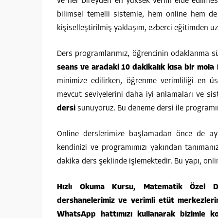
ve her bireyden en yüksek verim elde edilmes
bilimsel temelli sistemle, hem online hem de
kişiselleştirilmiş yaklaşım, ezberci eğitimden u
Ders programlarımız, öğrencinin odaklanma sü
seans ve aradaki 10 dakikalık kısa bir mola
i
minimize edilirken, öğrenme verimliliği en ü
mevcut seviyelerini daha iyi anlamaları ve si
dersi
sunuyoruz. Bu deneme dersi ile programım
Online derslerimize başlamadan önce de ay
kendinizi ve programımızı yakından tanımanız
dakika ders şeklinde işlemektedir. Bu yapı, on
Hızlı Okuma Kursu, Matematik Özel Ders
dershanelerimiz ve verimli etüt merkezleri
WhatsApp hattımızı kullanarak bizimle kola