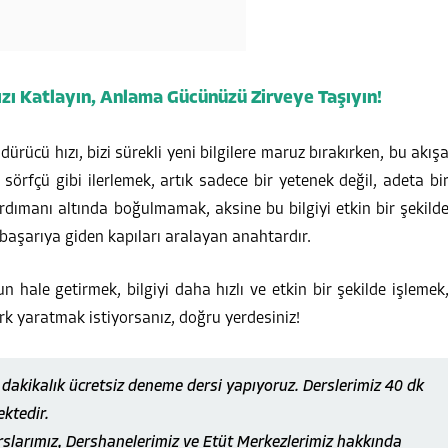
ızı Katlayın, Anlama Gücünüzü Zirveye Taşıyın!
ndürücü hızı, bizi sürekli yeni bilgilere maruz bırakırken, bu akış
örfçü gibi ilerlemek, artık sadece bir yetenek değil, adeta bi
rdımanı altında boğulmamak, aksine bu bilgiyi etkin bir şekild
şarıya giden kapıları aralayan anahtardır.
un hale getirmek, bilgiyi daha hızlı ve etkin bir şekilde işlemek
 yaratmak istiyorsanız, doğru yerdesiniz!
akikalık ücretsiz deneme dersi yapıyoruz. Derslerimiz 40 dk
ektedir.
rslarımız, Dershanelerimiz ve Etüt Merkezlerimiz hakkında