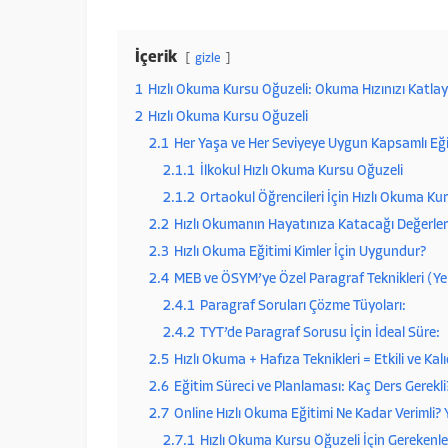
İçerik
gizle
1
Hızlı Okuma Kursu Oğuzeli: Okuma Hızınızı Katla
2
Hızlı Okuma Kursu Oğuzeli
2.1
Her Yaşa ve Her Seviyeye Uygun Kapsamlı Eğit
2.1.1
İlkokul Hızlı Okuma Kursu Oğuzeli
2.1.2
Ortaokul Öğrencileri İçin Hızlı Okuma Ku
2.2
Hızlı Okumanın Hayatınıza Katacağı Değerler
2.3
Hızlı Okuma Eğitimi Kimler İçin Uygundur?
2.4
MEB ve ÖSYM’ye Özel Paragraf Teknikleri (Yen
2.4.1
Paragraf Soruları Çözme Tüyoları:
2.4.2
TYT’de Paragraf Sorusu İçin İdeal Süre:
2.5
Hızlı Okuma + Hafıza Teknikleri = Etkili ve Ka
2.6
Eğitim Süreci ve Planlaması: Kaç Ders Gerekli
2.7
Online Hızlı Okuma Eğitimi Ne Kadar Verimli? Y
2.7.1
Hızlı Okuma Kursu Oğuzeli İçin Gerekenle