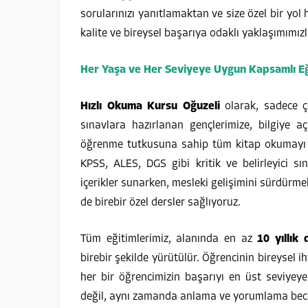
sorularınızı yanıtlamaktan ve size özel bir yo
kalite ve bireysel başarıya odaklı yaklaşımımız
Her Yaşa ve Her Seviyeye Uygun Kapsamlı Eği
Hızlı Okuma Kursu Oğuzeli
olarak, sadece ço
sınavlara hazırlanan gençlerimize, bilgiye
öğrenme tutkusuna sahip tüm kitap okumayı se
KPSS, ALES, DGS gibi kritik ve belirleyici sı
içerikler sunarken, mesleki gelişimini sürdürmek
de birebir özel dersler sağlıyoruz.
Tüm eğitimlerimiz, alanında en az
10 yıllık
birebir şekilde yürütülür. Öğrencinin bireysel ih
her bir öğrencimizin başarıyı en üst seviyey
değil, aynı zamanda anlama ve yorumlama becer