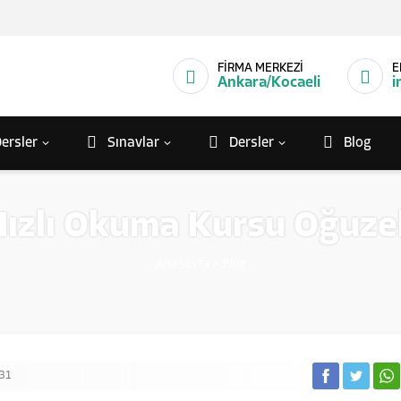
FİRMA MERKEZİ
E
Ankara/Kocaeli
i
ersler
Sınavlar
Dersler
Blog
Hızlı Okuma Kursu Oğuzel
Anasayfa
»
Blog
31