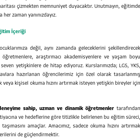
l haritası çizmekten memnuniyet duyacaktır. Unutmayın, eğitimd
la her zaman yanınızdayız.
tim İçeriği
cuklarımıza değil, aynı zamanda geleceklerini şekillendirece
 aç öğretmenlere, araştırmacı akademisyenlere ve yaşam boy
ven yetişkinlere de hitap ediyoruz. Kurslarımızda; LGS, YKS
navlara hazırlanan öğrencilerimiz için özel olarak tasarlanmı
 veya kişisel okuma hızını artırmak isteyen yetişkin bireyler içi
 deneyime sahip, uzman ve dinamik öğretmenler
tarafında
tiyacına ve hedeflerine göre titizlikle belirlenen bu eğitim süreci
e taşımasını amaçlar. Amacımız, sadece okuma hızını artırma
ilerini de güçlendirmektir.