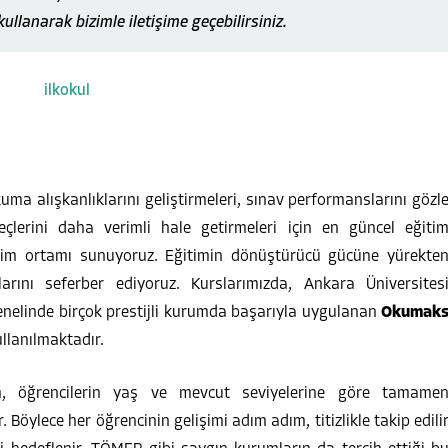
kullanarak bizimle iletişime geçebilirsiniz.
uma alışkanlıklarını geliştirmeleri, sınav performanslarını gözl
çlerini daha verimli hale getirmeleri için en güncel eğiti
ğitim ortamı sunuyoruz. Eğitimin dönüştürücü gücüne yürekte
arını seferber ediyoruz. Kurslarımızda, Ankara Üniversites
enelinde birçok prestijli kurumda başarıyla uygulanan
Okumak
llanılmaktadır.
m, öğrencilerin yaş ve mevcut seviyelerine göre tamame
 Böylece her öğrencinin gelişimi adım adım, titizlikle takip edili