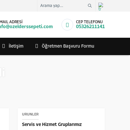
MAIL ADRESİ
CEP TELEFONU
nfo@ozelderssepeti.com
05326211141
İletişim
Öğretmen Başvuru Formu
i
ÜRÜNLER
Servis ve Hizmet Gruplarımız