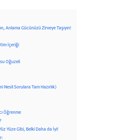
yın, Anlama Gücünüzü Zirveye Taşıyın!
im İçeriği
rsu Oğuzeli
i Nesil Sorulara Tam Hazırlık)
lıcı Öğrenme
?
üz Yüze Gibi, Belki Daha da İyi!
r: