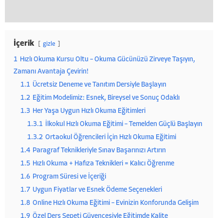
İçerik
gizle
1
Hızlı Okuma Kursu Oltu – Okuma Gücünüzü Zirveye Taşıyın,
Zamanı Avantaja Çevirin!
1.1
Ücretsiz Deneme ve Tanıtım Dersiyle Başlayın
1.2
Eğitim Modelimiz: Esnek, Bireysel ve Sonuç Odaklı
1.3
Her Yaşa Uygun Hızlı Okuma Eğitimleri
1.3.1
İlkokul Hızlı Okuma Eğitimi – Temelden Güçlü Başlayın
1.3.2
Ortaokul Öğrencileri İçin Hızlı Okuma Eğitimi
1.4
Paragraf Teknikleriyle Sınav Başarınızı Artırın
1.5
Hızlı Okuma + Hafıza Teknikleri = Kalıcı Öğrenme
1.6
Program Süresi ve İçeriği
1.7
Uygun Fiyatlar ve Esnek Ödeme Seçenekleri
1.8
Online Hızlı Okuma Eğitimi – Evinizin Konforunda Gelişim
1.9
Özel Ders Sepeti Güvencesiyle Eğitimde Kalite