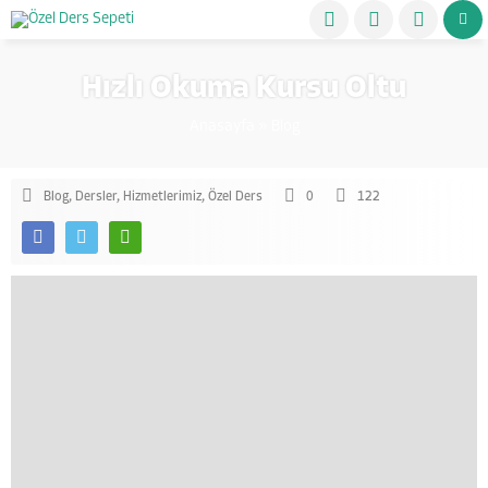
Hızlı Okuma Kursu Oltu
Anasayfa
»
Blog
Blog
,
Dersler
,
Hizmetlerimiz
,
Özel Ders
0
122