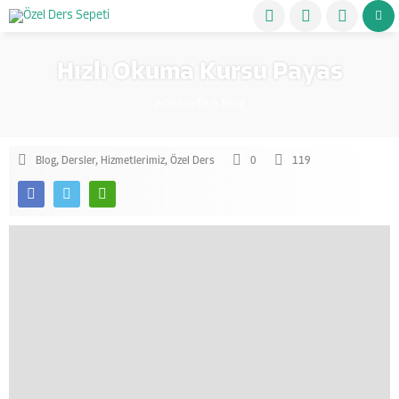
Hızlı Okuma Kursu Payas
Anasayfa
»
Blog
Blog
,
Dersler
,
Hizmetlerimiz
,
Özel Ders
0
119