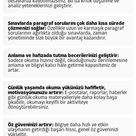
detaylarda kaybolmazsınız. Bu da kritik düşünme ve
analiz yeteneklerinizi geliştirir.
Sınavlarda paragraf sorularını çok daha kısa sürede
çözmenizi sağlar:
Özellikle uzun ve karmaşık paragraf
sorularının ağırlıkta olduğu sınavlarda, zaman
yönetiminde size büyük bir avantaj kazandırır.
Anlama ve hafızada tutma becerilerinizi geliştirir:
Sadece okuma hızınız değil, okuduğunuzu derinlemesine
anlama ve bilgiyi kalıcı hale getirme kapasiteniz de
artar.
Günlük yaşamda okuma yükünüzü hafifletir,
motivasyonunuzu artırır:
E-postalar, raporlar, haberler
gibi günlük okuma materyalleriyle daha kolay başa
çıkabilir, okumayı keyifli bir aktiviteye
dönüştürebilirsiniz.
Öz güveninizi artırır:
Bilgiye daha hızlı ve etkin
ulaşmanın getirdiği başarı hissi, genel öz güveninizi
yükseltir.