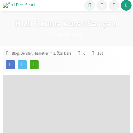
Hızlı Okuma Kursu Sarıçam
Anasayfa
»
Blog
Blog
,
Dersler
,
Hizmetlerimiz
,
Özel Ders
0
186