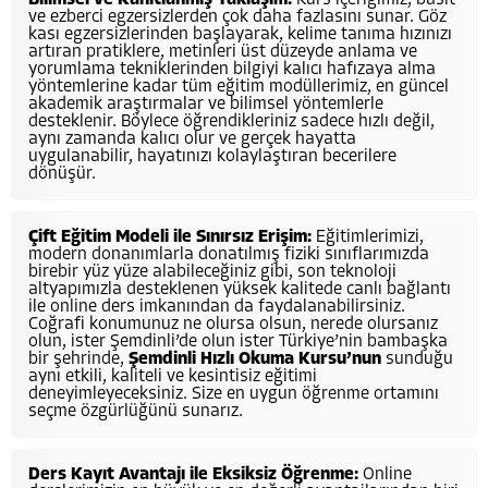
Bilimsel ve Kanıtlanmış Yaklaşım:
Kurs içeriğimiz, basit
ve ezberci egzersizlerden çok daha fazlasını sunar. Göz
kası egzersizlerinden başlayarak, kelime tanıma hızınızı
artıran pratiklere, metinleri üst düzeyde anlama ve
yorumlama tekniklerinden bilgiyi kalıcı hafızaya alma
yöntemlerine kadar tüm eğitim modüllerimiz, en güncel
akademik araştırmalar ve bilimsel yöntemlerle
desteklenir. Böylece öğrendikleriniz sadece hızlı değil,
aynı zamanda kalıcı olur ve gerçek hayatta
uygulanabilir, hayatınızı kolaylaştıran becerilere
dönüşür.
Çift Eğitim Modeli ile Sınırsız Erişim:
Eğitimlerimizi,
modern donanımlarla donatılmış fiziki sınıflarımızda
birebir yüz yüze alabileceğiniz gibi, son teknoloji
altyapımızla desteklenen yüksek kalitede canlı bağlantı
ile online ders imkanından da faydalanabilirsiniz.
Coğrafi konumunuz ne olursa olsun, nerede olursanız
olun, ister Şemdinli’de olun ister Türkiye’nin bambaşka
bir şehrinde,
Şemdinli Hızlı Okuma Kursu’nun
sunduğu
aynı etkili, kaliteli ve kesintisiz eğitimi
deneyimleyeceksiniz. Size en uygun öğrenme ortamını
seçme özgürlüğünü sunarız.
Ders Kayıt Avantajı ile Eksiksiz Öğrenme:
Online