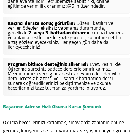
daha avantajlıdır. Tecrübemizle sabittir ki, online
eğitimde verimlilik oranımız %95’in üzerindedir.
Kaçıncı derste sonuç görürüm?
Düzenli katılım ve
verilen ödevleri eksiksiz yapmanız durumunda,
genellikle
2. veya 3. haftadan itibaren
okuma hızınızda
ve anlama testlerinizde gözle görülür, somut ve net bir
artış gözlemleyeceksiniz. Her geçen gün daha da
ilerleyeceksiniz!
Program bitince desteğiniz sürer mi?
Evet, kesinlikle!
Öğrenme süreciniz sadece derslerle sınırlı kalmaz.
Mezunlarımıza verdiğimiz destek devam eder. Her yıl bir
defa ücretsiz hız testi ve 1 saatlik hatırlatma dersi
sunarak öğrendiklerinizi pekiştirmenize ve okuma
becerilerinizi taze tutmanıza yardımcı oluyoruz.
Başarının Adresi: Hızlı Okuma Kursu Şemdinli
Okuma becerilerinizi katlamak, sınavlarda zamanın önüne
geçmek, kariyerinizde fark yaratmak ve yaşam boyu öğrenen