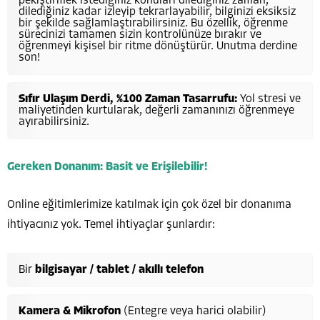
pekiştirmek istediğiniz konuları dilediğiniz zaman,
dilediğiniz kadar izleyip tekrarlayabilir, bilginizi eksiksiz
bir şekilde sağlamlaştırabilirsiniz. Bu özellik, öğrenme
sürecinizi tamamen sizin kontrolünüze bırakır ve
öğrenmeyi kişisel bir ritme dönüştürür. Unutma derdine
son!
Sıfır Ulaşım Derdi, %100 Zaman Tasarrufu:
Yol stresi ve
maliyetinden kurtularak, değerli zamanınızı öğrenmeye
ayırabilirsiniz.
Gereken Donanım: Basit ve Erişilebilir!
Online eğitimlerimize katılmak için çok özel bir donanıma
ihtiyacınız yok. Temel ihtiyaçlar şunlardır:
Bir
bilgisayar / tablet / akıllı telefon
Kamera & Mikrofon
(Entegre veya harici olabilir)