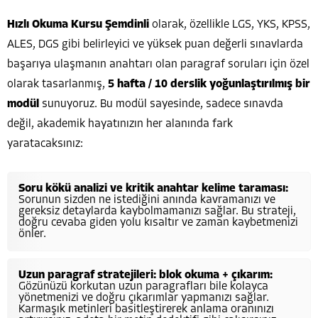
Hızlı Okuma Kursu Şemdinli
olarak, özellikle LGS, YKS, KPSS,
ALES, DGS gibi belirleyici ve yüksek puan değerli sınavlarda
başarıya ulaşmanın anahtarı olan paragraf soruları için özel
olarak tasarlanmış,
5 hafta / 10 derslik yoğunlaştırılmış bir
modül
sunuyoruz. Bu modül sayesinde, sadece sınavda
değil, akademik hayatınızın her alanında fark
yaratacaksınız:
Soru kökü analizi ve kritik anahtar kelime taraması:
Sorunun sizden ne istediğini anında kavramanızı ve
gereksiz detaylarda kaybolmamanızı sağlar. Bu strateji,
doğru cevaba giden yolu kısaltır ve zaman kaybetmenizi
önler.
Uzun paragraf stratejileri: blok okuma + çıkarım:
Gözünüzü korkutan uzun paragrafları bile kolayca
yönetmenizi ve doğru çıkarımlar yapmanızı sağlar.
Karmaşık metinleri basitleştirerek anlama oranınızı