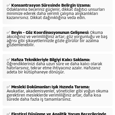
✅
Konsantrasyon Süresinde Belirgin Uzama:
Odaklanma beceriniz güçlenir, dikkat dağıtıcı unsurları
minimize ederek daha verimli çalışma alışkanlıkları
kazanırsınız. Dikkat dağınıklığına veda edin.
✅
Beyin – Göz Koordinasyonunun Gelişmesi:
Okuma
akıcılığınız ve verimliliğiniz artar; göz yorgunluğu ve baş
ağrısı gibi şikayetlerinizde gözle görülür bir azalma
gözlemlenebilir.
✅
Hafıza Teknikleriyle Bilgiyi Kalıcı Saklama:
Öğrendiklerinizi daha uzun süre ve daha kalıcı olarak
hatırlarsınız, tekrar etme ihtiyacınız azalır. Hafızanız
adeta bir kütüphaneye dönüşür.
✅
Mesleki Dokümanları Işık Hızında Tarama:
Avukatlar, akademisyenler, yöneticiler gibi yoğun okuma
gerektiren mesleklerde verimliliğiniz artar, daha kısa
sürede daha fazla iş tamamlarsınız.
✅
Eleştirel Düşünme ve Analitik Yorum Becerilerinde