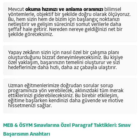
Mevcut
okuma hızınızı ve anlama oranınızı
bilimsel
yöntemlerle, objektif bir şekilde doğru olarak ölçüyoruz.
Bu, hem sizin hem de bizim için başlangıç noktanızı
netleştirir ve gelişim sürecinizi somut verilerle daha
şeffaf hale getirir. Nereden nereye geldiğinizi net bir
şekilde göreceksiniz.
Yapay zekânın sizin için nasıl özel bir çalışma planı
oluşturduğunu bizzat deneyimleyeceksiniz. Bu kişiye
özel yaklaşım, başarınızın temelini oluşturur ve sizi
hedeflerinize daha hızlı, daha az çabayla ulaştırır.
Uzman eğitmenlerimize doğrudan sorular sorup
programınıza yön verebilecek, aklınızdaki tüm merak
ettiklerinizi giderebileceksiniz. Bu birebir etkileşim,
eğitime başlarken kendinizi daha güvende ve motive
hissetmenizi sağlar.
MEB & ÖSYM Sınavlarına Özel Paragraf Taktikleri: Sınav
Başarısının Anahtarı