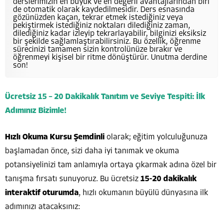
derslerimizin en büyük ve en değerli avantajlarından biri
de otomatik olarak kaydedilmesidir. Ders esnasında
gözünüzden kaçan, tekrar etmek istediğiniz veya
pekiştirmek istediğiniz noktaları dilediğiniz zaman,
dilediğiniz kadar izleyip tekrarlayabilir, bilginizi eksiksiz
bir şekilde sağlamlaştırabilirsiniz. Bu özellik, öğrenme
sürecinizi tamamen sizin kontrolünüze bırakır ve
öğrenmeyi kişisel bir ritme dönüştürür. Unutma derdine
son!
Ücretsiz 15 – 20 Dakikalık Tanıtım ve Seviye Tespiti: İlk
Adımınız Bizimle!
Hızlı Okuma Kursu Şemdinli
olarak; eğitim yolculuğunuza
başlamadan önce, sizi daha iyi tanımak ve okuma
potansiyelinizi tam anlamıyla ortaya çıkarmak adına özel bir
tanışma fırsatı sunuyoruz. Bu ücretsiz
15-20 dakikalık
interaktif oturumda
, hızlı okumanın büyülü dünyasına ilk
adımınızı atacaksınız: