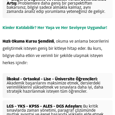
Artış:
Problemlere daha geniş bir perspektiften
bakarsınız, bilgiyi sadece almakla kalmaz, aynı
zamanda analiz edip yorumlama yeteneğiniz de gelişir.
Kimler Katılabilir? Her Yaşa ve Her Seviyeye Uygundur!
Hızlı Okuma Kursu Şemdinli
, okuma ve anlama becerilerini
geliştirmek isteyen geniş bir kitleye hitap eder. Bu kurs,
bilgiye daha etkin ve verimli bir şekilde ulaşmak isteyen
herkes içindir:
İlkokul – Ortaokul – Lise – Üniversite Öğrencileri:
Akademik başarılarını maksimize etmek, derslerdeki
verimliliklerini yükseltmek ve sınavlara daha iyi, daha
stratejik hazırlanmak isteyen tüm öğrenciler.
LGS – YKS – KPSS – ALES – DGS Adayları:
Bu kritik
sınavlarda zaman yönetimi, paragraf çözümünde
mutlak avantaj ve genel başarıda yükseliş elde etmek