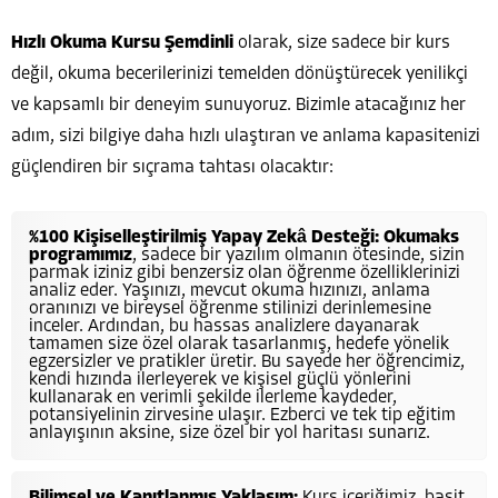
Hızlı Okuma Kursu Şemdinli
olarak, size sadece bir kurs
değil, okuma becerilerinizi temelden dönüştürecek yenilikçi
ve kapsamlı bir deneyim sunuyoruz. Bizimle atacağınız her
adım, sizi bilgiye daha hızlı ulaştıran ve anlama kapasitenizi
güçlendiren bir sıçrama tahtası olacaktır:
%100 Kişiselleştirilmiş Yapay Zekâ Desteği:
Okumaks
programımız
, sadece bir yazılım olmanın ötesinde, sizin
parmak iziniz gibi benzersiz olan öğrenme özelliklerinizi
analiz eder. Yaşınızı, mevcut okuma hızınızı, anlama
oranınızı ve bireysel öğrenme stilinizi derinlemesine
inceler. Ardından, bu hassas analizlere dayanarak
tamamen size özel olarak tasarlanmış, hedefe yönelik
egzersizler ve pratikler üretir. Bu sayede her öğrencimiz,
kendi hızında ilerleyerek ve kişisel güçlü yönlerini
kullanarak en verimli şekilde ilerleme kaydeder,
potansiyelinin zirvesine ulaşır. Ezberci ve tek tip eğitim
anlayışının aksine, size özel bir yol haritası sunarız.