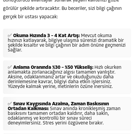
dönüştürücü avantajlar sunarak yaşam kalitenizi gözle
görülür şekilde artıracaktır. Bu beceriler, sizi bilgi çağının
gerçek bir ustası yapacak:
✅
Okuma Hızında 3 – 4 Kat Artış:
Mevcut okuma
hızınızı katlayarak, bilgiye ulaşma sürenizi dramatik bir
şekilde kısaltır ve bilgi çağının bir adım önüne geçmenizi
sağlar.
✅
Anlama Oranında %30 – %50 Yükseliş:
Hızlı okurken
anlamakta zorlanacağınız algısı tamamen yanlıştır.
Aksine, odaklanmanız artar ve okuduğunuzu daha
derinlemesine kavrar, bilgiyi daha etkin işlersiniz.
Yüzeyde kalmak yerine, metinlerin özüne inersiniz.
✅
Sınav Kaygısında Azalma, Zaman Baskısının
Ortadan Kalkması:
Sınav anında kronikleşmiş zaman
baskısını tamamen ortadan kaldırır, daha sakin,
odaklanmış ve kontrollü bir sınav süreci
deneyimlersiniz. Stres yerini özgüvene bırakır.