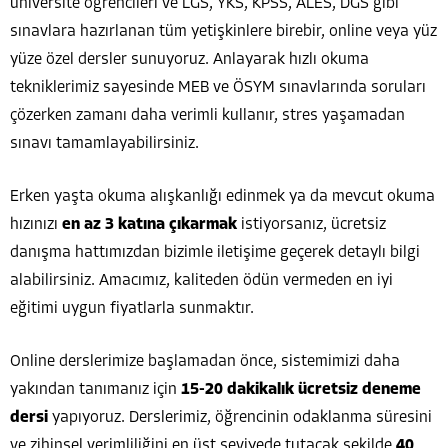
üniversite öğrencileri ve LGS, YKS, KPSS, ALES, DGS gibi
sınavlara hazırlanan tüm yetişkinlere birebir, online veya yüz
yüze özel dersler sunuyoruz. Anlayarak hızlı okuma
tekniklerimiz sayesinde MEB ve ÖSYM sınavlarında soruları
çözerken zamanı daha verimli kullanır, stres yaşamadan
sınavı tamamlayabilirsiniz.
Erken yaşta okuma alışkanlığı edinmek ya da mevcut okuma
hızınızı
en az 3 katına çıkarmak
istiyorsanız, ücretsiz
danışma hattımızdan bizimle iletişime geçerek detaylı bilgi
alabilirsiniz. Amacımız, kaliteden ödün vermeden en iyi
eğitimi uygun fiyatlarla sunmaktır.
Online derslerimize başlamadan önce, sistemimizi daha
yakından tanımanız için
15-20 dakikalık ücretsiz deneme
dersi
yapıyoruz. Derslerimiz, öğrencinin odaklanma süresini
ve zihinsel verimliliğini en üst seviyede tutacak şekilde
40