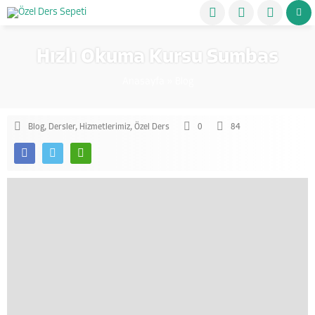
Hızlı Okuma Kursu Sumbas
Anasayfa
»
Blog
Blog
,
Dersler
,
Hizmetlerimiz
,
Özel Ders
0
84