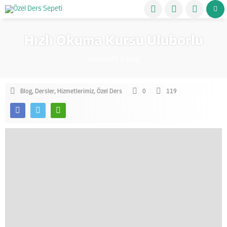
Hızlı Okuma Kursu Uluborlu
Anasayfa
»
Blog
Blog
,
Dersler
,
Hizmetlerimiz
,
Özel Ders
0
119