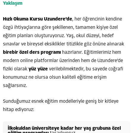
Yaklaşım
Hızlı Okuma Kursu Uzundere’de
, her öğrencinin kendine
özgü ihtiyaçlarına göre şekillenen, tamamen kişiye özel
eğitim planları oluşturuyoruz. Yaş, okul düzeyi, hedef
sınavlar ve bireysel eksiklikler titizlikle göz önüne alınarak
birebir özel ders programı
hazırlanır. Eğitimlerimiz hem
modern online platformlar üzerinden hem de Uzundere’de
fiziki olarak
yüz yüze
verilebilmektedir, bu sayede coğrafi
konumunuz ne olursa olsun kaliteli eğitime erişim
sağlarsınız.
Sunduğumuz esnek eğitim modelleriyle geniş bir kitleye
hitap ediyoruz:
İlkokuldan üniversiteye kadar her yaş grubuna özel