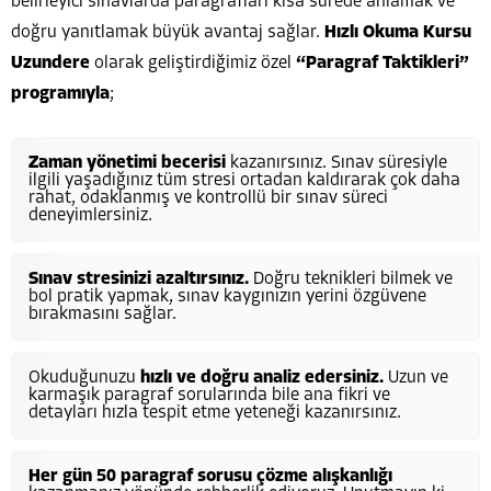
belirleyici sınavlarda paragrafları kısa sürede anlamak ve
doğru yanıtlamak büyük avantaj sağlar.
Hızlı Okuma Kursu
Uzundere
olarak geliştirdiğimiz özel
“Paragraf Taktikleri”
programıyla
;
Zaman yönetimi becerisi
kazanırsınız. Sınav süresiyle
ilgili yaşadığınız tüm stresi ortadan kaldırarak çok daha
rahat, odaklanmış ve kontrollü bir sınav süreci
deneyimlersiniz.
Sınav stresinizi azaltırsınız.
Doğru teknikleri bilmek ve
bol pratik yapmak, sınav kaygınızın yerini özgüvene
bırakmasını sağlar.
Okuduğunuzu
hızlı ve doğru analiz edersiniz.
Uzun ve
karmaşık paragraf sorularında bile ana fikri ve
detayları hızla tespit etme yeteneği kazanırsınız.
Her gün 50 paragraf sorusu çözme alışkanlığı