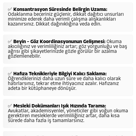
✅
Konsantrasyon Süresinde Belirgin Uzama:
Odaklanma beceriniz güçlenir, dikkat dağıtıcı unsurları
minimize ederek daha verimli çalışma alışkanlıkları
kazanırsınız. Dikkat dağınıklığına veda edin.
✅
Beyin – Göz Koordinasyonunun Gelişmesi:
Okuma
akıcılığınız ve verimliliğiniz artar; göz yorgunluğu ve baş
ağrısı gibi şikayetlerinizde gözle görülür bir azalma
gözlemlenebilir.
✅
Hafıza Teknikleriyle Bilgiyi Kalıcı Saklama:
Öğrendiklerinizi daha uzun süre ve daha kalıcı olarak
hatırlarsınız, tekrar etme ihtiyacınız azalır. Hafızanız
adeta bir kütüphaneye dönüşür.
✅
Mesleki Dokümanları Işık Hızında Tarama:
Avukatlar, akademisyenler, yöneticiler gibi yoğun okuma
gerektiren mesleklerde verimliliğiniz artar, daha kısa
sürede daha fazla iş tamamlarsınız.