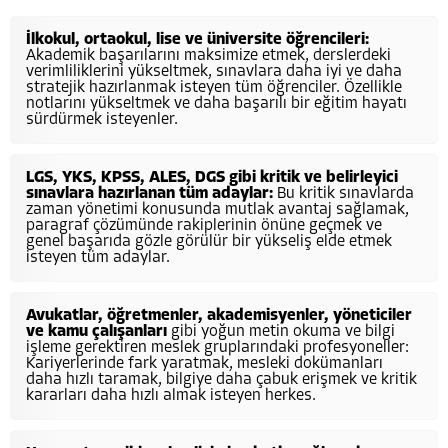
İlkokul, ortaokul, lise ve üniversite öğrencileri:
Akademik başarılarını maksimize etmek, derslerdeki
verimliliklerini yükseltmek, sınavlara daha iyi ve daha
stratejik hazırlanmak isteyen tüm öğrenciler. Özellikle
notlarını yükseltmek ve daha başarılı bir eğitim hayatı
sürdürmek isteyenler.
LGS, YKS, KPSS, ALES, DGS gibi kritik ve belirleyici
sınavlara hazırlanan tüm adaylar:
Bu kritik sınavlarda
zaman yönetimi konusunda mutlak avantaj sağlamak,
paragraf çözümünde rakiplerinin önüne geçmek ve
genel başarıda gözle görülür bir yükseliş elde etmek
isteyen tüm adaylar.
Avukatlar, öğretmenler, akademisyenler, yöneticiler
ve kamu çalışanları
gibi yoğun metin okuma ve bilgi
işleme gerektiren meslek gruplarındaki profesyoneller:
Kariyerlerinde fark yaratmak, mesleki dokümanları
daha hızlı taramak, bilgiye daha çabuk erişmek ve kritik
kararları daha hızlı almak isteyen herkes.