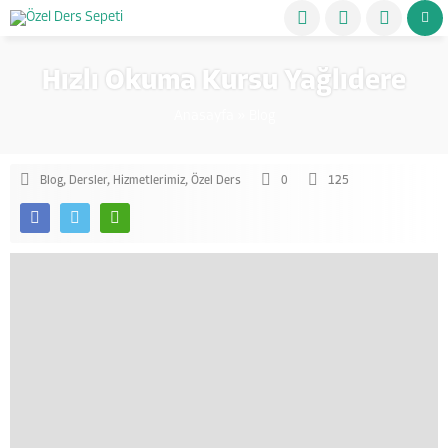
Hızlı Okuma Kursu Yağlıdere
Anasayfa
»
Blog
Blog
,
Dersler
,
Hizmetlerimiz
,
Özel Ders
0
125