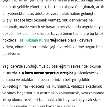
çağında, her an yeni bilgilerle karşı karşıyayız. Bu bilgi selini
etkin bir şekilde yönetmek, hatta bu akışta öne çıkmak, artık
bir yetenekten öte, adeta bir zorunluluk haline gelmiştir.
Bilgiyi sadece hızlı okumak yetmez; onu derinlemesine
anlamak, analiz etmek ve hayatın her alanında uygulamaya
dökebilmek de en az o kadar hayati önem taşır. İşte bu kritik
noktada,
Hızlı Okuma Kursu
Yağlıdere
olarak devreye
giriyor, okuma becerilerinizi çağın gerekliliklerine uygun hale
getiriyoruz.
Yağlıdere’de sunduğumuz bu özel eğitim sayesinde, okuma
hızınızda
3-4 kata varan şaşırtıcı artışlar
gözlemleyecek,
anlama ve odaklanma becerilerinizin belirgin şekilde
yükseldiğini fark edeceksiniz. Kursumuz, yalnızca akademik
ve sınav başarılarınızı artırmakla kalmayacak, aynı zamanda
kitap okuma keyfinizi bambaşka bir boyuta taşıyarak size
bilginin kapılarını sonuna kadar aralayacak.