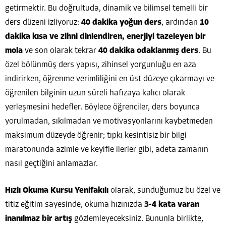
getirmektir. Bu doğrultuda, dinamik ve bilimsel temelli bir
ders düzeni izliyoruz:
40 dakika yoğun ders
, ardından
10
dakika kısa ve zihni dinlendiren, enerjiyi tazeleyen bir
mola
ve son olarak tekrar
40 dakika odaklanmış ders
. Bu
özel bölünmüş ders yapısı, zihinsel yorgunluğu en aza
indirirken, öğrenme verimliliğini en üst düzeye çıkarmayı ve
öğrenilen bilginin uzun süreli hafızaya kalıcı olarak
yerleşmesini hedefler. Böylece öğrenciler, ders boyunca
yorulmadan, sıkılmadan ve motivasyonlarını kaybetmeden
maksimum düzeyde öğrenir; tıpkı kesintisiz bir bilgi
maratonunda azimle ve keyifle ilerler gibi, adeta zamanın
nasıl geçtiğini anlamazlar.
Hızlı Okuma Kursu Yenifakılı
olarak, sunduğumuz bu özel ve
titiz eğitim sayesinde, okuma hızınızda
3-4 kata varan
inanılmaz bir artış
gözlemleyeceksiniz. Bununla birlikte,