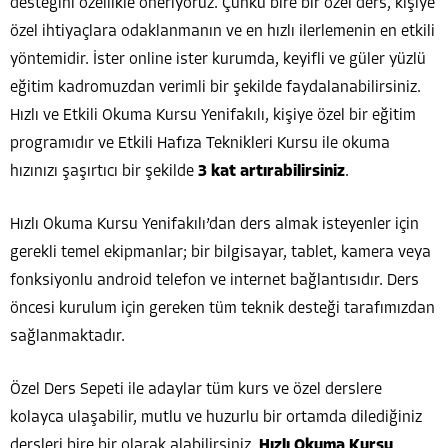
desteğini özellikle öneriyoruz. Çünkü bire bir özel ders, kişiye
özel ihtiyaçlara odaklanmanın ve en hızlı ilerlemenin en etkili
yöntemidir. İster online ister kurumda, keyifli ve güler yüzlü
eğitim kadromuzdan verimli bir şekilde faydalanabilirsiniz.
Hızlı ve Etkili Okuma Kursu Yenifakılı, kişiye özel bir eğitim
programıdır ve Etkili Hafıza Teknikleri Kursu ile okuma
hızınızı şaşırtıcı bir şekilde
3 kat artırabilirsiniz
.
Hızlı Okuma Kursu Yenifakılı’dan ders almak isteyenler için
gerekli temel ekipmanlar; bir bilgisayar, tablet, kamera veya
fonksiyonlu android telefon ve internet bağlantısıdır. Ders
öncesi kurulum için gereken tüm teknik desteği tarafımızdan
sağlanmaktadır.
Özel Ders Sepeti ile adaylar tüm kurs ve özel derslere
kolayca ulaşabilir, mutlu ve huzurlu bir ortamda dilediğiniz
dersleri bire bir olarak alabilirsiniz.
Hızlı Okuma Kursu
,