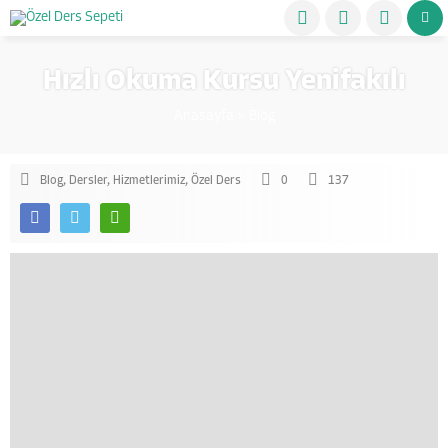
Hızlı Okuma Kursu Yenifakılı
Anasayfa
»
Blog
Blog
,
Dersler
,
Hizmetlerimiz
,
Özel Ders
0
137