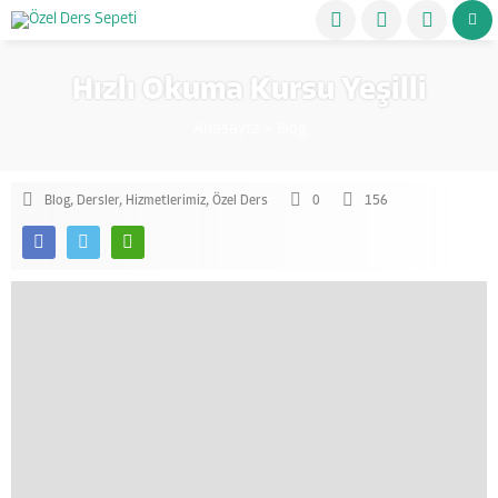
Hızlı Okuma Kursu Yeşilli
Anasayfa
»
Blog
Blog
,
Dersler
,
Hizmetlerimiz
,
Özel Ders
0
156