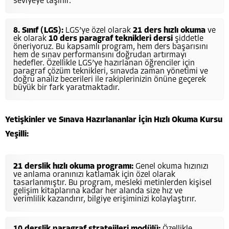
seviyeye taşınır.
8. Sınıf (LGS):
LGS’ye özel olarak
21 ders hızlı okuma
ve
ek olarak
10 ders paragraf teknikleri dersi
şiddetle
öneriyoruz. Bu kapsamlı program, hem ders başarısını
hem de sınav performansını doğrudan artırmayı
hedefler. Özellikle LGS’ye hazırlanan öğrenciler için
paragraf çözüm teknikleri, sınavda zaman yönetimi ve
doğru analiz becerileri ile rakiplerinizin önüne geçerek
büyük bir fark yaratmaktadır.
Yetişkinler ve Sınava Hazırlananlar İçin Hızlı Okuma Kursu
Yeşilli:
21 derslik hızlı okuma programı:
Genel okuma hızınızı
ve anlama oranınızı katlamak için özel olarak
tasarlanmıştır. Bu program, mesleki metinlerden kişisel
gelişim kitaplarına kadar her alanda size hız ve
verimlilik kazandırır, bilgiye erişiminizi kolaylaştırır.
10 derslik paragraf stratejileri modülü:
Özellikle