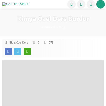
Kimya Özel Ders Burdur
Anasayfa
»
Blog
Blog
,
Özel Ders
0
573