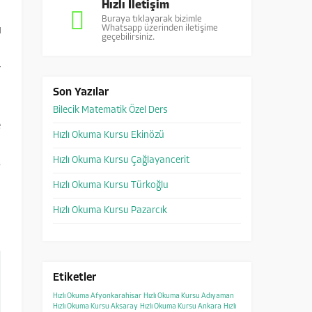
Hızlı İletişim
Buraya tıklayarak bizimle
Whatsapp üzerinden iletişime
ı
geçebilirsiniz.
i
r
Son Yazılar
Bilecik Matematik Özel Ders
e
Hızlı Okuma Kursu Ekinözü
n
Hızlı Okuma Kursu Çağlayancerit
p
i
Hızlı Okuma Kursu Türkoğlu
ı
Hızlı Okuma Kursu Pazarcık
Etiketler
Hızlı Okuma Afyonkarahisar
Hızlı Okuma Kursu Adıyaman
Hızlı Okuma Kursu Aksaray
Hızlı Okuma Kursu Ankara
Hızlı