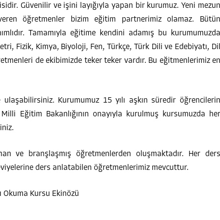
isidir. Güvenilir ve işini layığıyla yapan bir kurumuz. Yeni mezu
eren öğretmenler bizim eğitim partnerimiz olamaz. Bütü
nanımlıdır. Tamamıyla eğitime kendini adamış bu kurumumuzd
ri, Fizik, Kimya, Biyoloji, Fen, Türkçe, Türk Dili ve Edebiyatı, Di
öğretmenleri de ekibimizde teker teker vardır. Bu eğitmenlerimiz e
ulaşabilirsiniz. Kurumumuz 15 yılı aşkın süredir öğrencileri
. Milli Eğitim Bakanlığının onayıyla kurulmuş kursumuzda he
niz.
man ve branşlaşmış öğretmenlerden oluşmaktadır. Her der
eviyelerine ders anlatabilen öğretmenlerimiz mevcuttur.