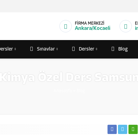
FİRMA MERKEZİ
E
Ankara/Kocaeli
i
ersler
Sınavlar
Dersler
Blog
Kimya Özel Ders Samsu
Anasayfa
»
Blog