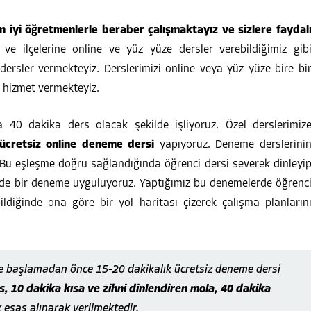
en iyi öğretmenlerle beraber çalışmaktayız ve sizlere faydal
i ve ilçelerine online ve yüz yüze dersler verebildiğimiz gib
dersler vermekteyiz. Derslerimizi online veya yüz yüze bire bi
a hizmet vermekteyiz.
 40 dakika ders olacak şekilde işliyoruz. Özel derslerimiz
ücretsiz online deneme dersi
yapıyoruz. Deneme derslerini
 Bu eşleşme doğru sağlandığında öğrenci dersi severek dinleyi
de bir deneme uyguluyoruz. Yaptığımız bu denemelerde öğrenc
iğinde ona göre bir yol haritası çizerek çalışma planların
e başlamadan önce 15-20 dakikalık ücretsiz deneme dersi
, 10 dakika kısa ve zihni dinlendiren mola, 40 dakika
k esas alınarak verilmektedir.