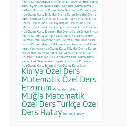
Okuma Kursu Antalya
Hızlı Okuma Kursu Artvin
Hızlı Okuma
Kursu Aydın
Hızlı Okuma Kursu Ağrı
Hızlı Okuma Kursu
Balıkesir
Hızlı Okuma Kursu Bilecik
Hızlı Okuma Kursu Bingöl
Hızlı Okuma Kursu Bitlis
Hızlı Okuma Kursu Bolu
Hızlı Okuma
Kursu Bornova
Hızlı Okuma Kursu Bursa
Hızlı Okuma Kursu
Denizli
Hızlı Okuma Kursu Diyarbakır
Hızlı Okuma Kursu
Edirne
Hızlı Okuma Kursu Elazığ
Hızlı Okuma Kursu Erzincan
Hızlı Okuma Kursu Erzurum
Hızlı Okuma Kursu Eskişehir
Hızlı
Okuma Kursu Gaziantep
Hızlı Okuma Kursu Giresun
Hızlı
Okuma Kursu Gümüşhane
Hızlı Okuma Kursu Hakkari
Hızlı
Okuma Kursu Hatay
Hızlı Okuma Kursu Isparta
Hızlı Okuma
Kursu Karşıyaka
Hızlı Okuma Kursu Kilis
Hızlı Okuma Kursu
Mersin
Hızlı Okuma Kursu Mudanya
Hızlı Okuma Kursu
Nevşehir
Hızlı Okuma Kursu Çanakkale
Hızlı Okuma Kursu
Çankırı
Hızlı Okuma Kursu Çeşme
Hızlı Okuma Kursu Çorum
Hızlı Okuma Kursu İstanbul
Hızlı Okuma Kursu İzmir
Kimya Özel Ders
Matematik Özel Ders
Erzurum
Matematik özel ders
Muğla Matematik
Özel Ders
Türkçe Özel
Ders Hatay
Özel Ders Türkçe
a