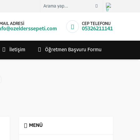
MAIL ADRESİ
CEP TELEFONU
nfo@ozelderssepeti.com
05326211141
İletişim
Öğretmen Başvuru Formu
n
MENÜ