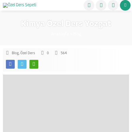
Kimya Özel Ders Yozgat
Anasayfa
»
Blog
Blog
,
Özel Ders
0
564