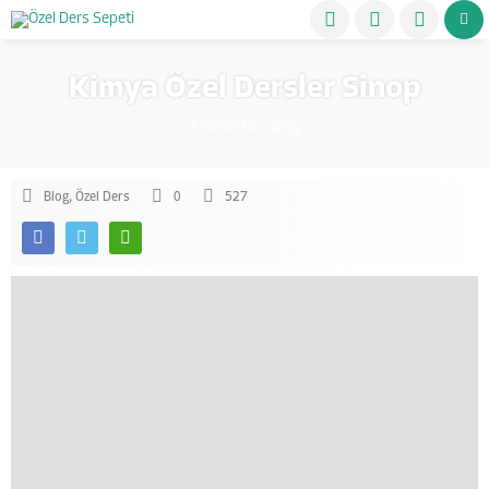
Kimya Özel Dersler Sinop
Anasayfa
»
Blog
Blog
,
Özel Ders
0
527