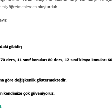
öğrencilerin eksik olduğu konularda başarıya ulaşması içi
dinmiş öğretmenlerden oluşturduk.
ayız.
daki gibidir;
ı 70 ders, 11 sınıf konuları 80 ders, 12 sınıf kimya konuları 6
na göre değişkenlik göstermektedir.
in kendimize çok güveniyoruz.
t