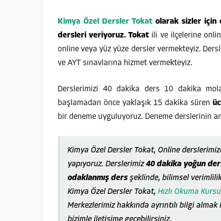
Kimya Özel Dersler Tokat
olarak sizler için
dersleri veriyoruz. Tokat
ili ve ilçelerine onl
online veya yüz yüze dersler vermekteyiz. Dersle
ve AYT sınavlarına hizmet vermekteyiz.
Derslerimizi 40 dakika ders 10 dakika mola
başlamadan önce yaklaşık 15 dakika süren
üc
bir deneme uyguluyoruz. Deneme derslerinin am
Kimya Özel Dersler Tokat, Online derslerimi
yapıyoruz. Derslerimiz
40 dakika yoğun ders
odaklanmış ders
şeklinde, bilimsel verimlili
Kimya Özel Dersler Tokat,
Hızlı Okuma Kursu
Merkezlerimiz hakkında ayrıntılı bilgi almak 
bizimle iletişime geçebilirsiniz.