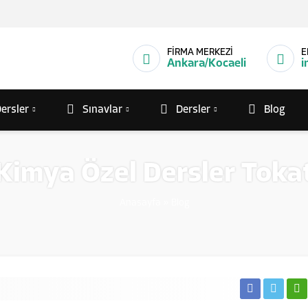
FİRMA MERKEZİ
E
Ankara/Kocaeli
i
ersler
Sınavlar
Dersler
Blog
Kimya Özel Dersler Toka
Anasayfa
»
Blog