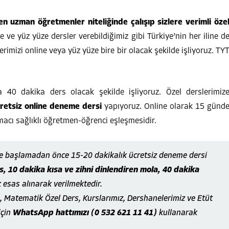
 en uzman öğretmenler niteliğinde çalışıp sizlere verimli öze
ine ve yüz yüze dersler verebildiğimiz gibi Türkiye’nin her iline d
rimizi online veya yüz yüze bire bir olacak şekilde işliyoruz. TY
 40 dakika ders olacak şekilde işliyoruz. Özel derslerimiz
retsiz online deneme dersi
yapıyoruz. Online olarak 15 günd
acı sağlıklı öğretmen-öğrenci eşleşmesidir.
ze başlamadan önce 15-20 dakikalık ücretsiz deneme dersi
, 10 dakika kısa ve zihni dinlendiren mola, 40 dakika
k esas alınarak verilmektedir.
, Matematik Özel Ders, Kurslarımız, Dershanelerimiz ve Etüt
için
WhatsApp hattımızı (0 532 621 11 41)
kullanarak