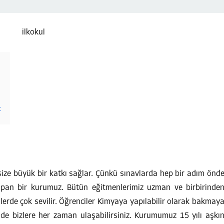
t
size büyük bir katkı sağlar. Çünkü sınavlarda hep bir adım önd
 yapan bir kurumuz. Bütün eğitmenlerimiz uzman ve birbirinde
erde çok sevilir. Öğrenciler Kimyaya yapılabilir olarak
bakmay
nde bizlere her zaman ulaşabilirsiniz. Kurumumuz 15 yılı aşkı