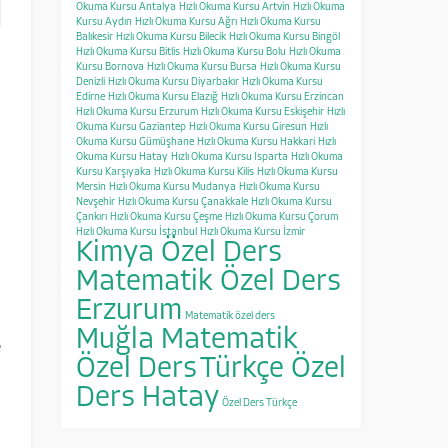
Okuma Kursu Antalya
Hızlı Okuma Kursu Artvin
Hızlı Okuma
Kursu Aydın
Hızlı Okuma Kursu Ağrı
Hızlı Okuma Kursu
Balıkesir
Hızlı Okuma Kursu Bilecik
Hızlı Okuma Kursu Bingöl
Hızlı Okuma Kursu Bitlis
Hızlı Okuma Kursu Bolu
Hızlı Okuma
Kursu Bornova
Hızlı Okuma Kursu Bursa
Hızlı Okuma Kursu
Denizli
Hızlı Okuma Kursu Diyarbakır
Hızlı Okuma Kursu
Edirne
Hızlı Okuma Kursu Elazığ
Hızlı Okuma Kursu Erzincan
Hızlı Okuma Kursu Erzurum
Hızlı Okuma Kursu Eskişehir
Hızlı
Okuma Kursu Gaziantep
Hızlı Okuma Kursu Giresun
Hızlı
Okuma Kursu Gümüşhane
Hızlı Okuma Kursu Hakkari
Hızlı
Okuma Kursu Hatay
Hızlı Okuma Kursu Isparta
Hızlı Okuma
Kursu Karşıyaka
Hızlı Okuma Kursu Kilis
Hızlı Okuma Kursu
Mersin
Hızlı Okuma Kursu Mudanya
Hızlı Okuma Kursu
Nevşehir
Hızlı Okuma Kursu Çanakkale
Hızlı Okuma Kursu
Çankırı
Hızlı Okuma Kursu Çeşme
Hızlı Okuma Kursu Çorum
Hızlı Okuma Kursu İstanbul
Hızlı Okuma Kursu İzmir
Kimya Özel Ders
Matematik Özel Ders
Erzurum
Matematik özel ders
Muğla Matematik
e
Özel Ders
Türkçe Özel
n
Ders Hatay
a
Özel Ders Türkçe
n