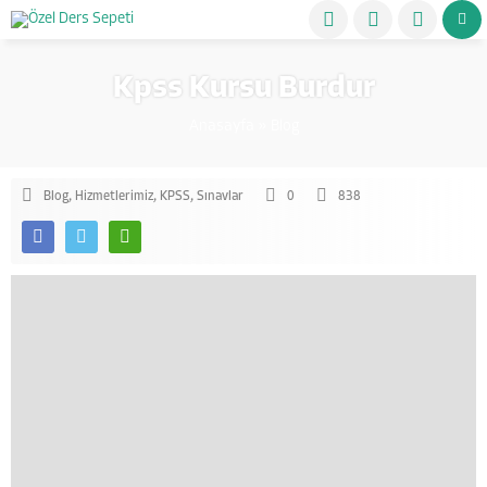
Kpss Kursu Burdur
Anasayfa
»
Blog
Blog
,
Hizmetlerimiz
,
KPSS
,
Sınavlar
0
838