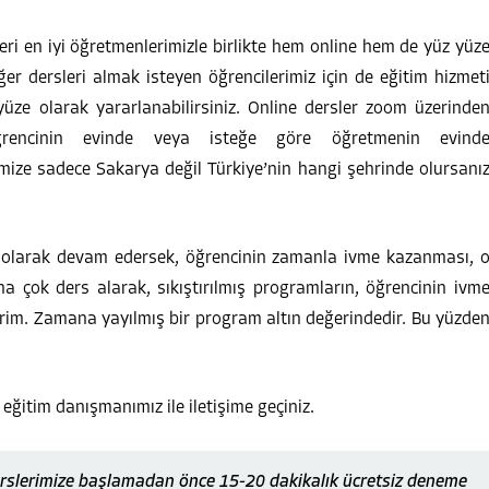
ri en iyi öğretmenlerimizle birlikte hem online hem de yüz yüz
er dersleri almak isteyen öğrencilerimiz için de eğitim hizmet
yüze olarak yararlanabilirsiniz. Online dersler zoom üzerinde
ğrencinin evinde veya isteğe göre öğretmenin evind
imize sadece Sakarya değil Türkiye’nin hangi şehrinde olursanı
i olarak devam edersek, öğrencinin zamanla ivme kazanması, 
a çok ders alarak, sıkıştırılmış programların, öğrencinin ivm
rim. Zamana yayılmış bir program altın değerindedir. Bu yüzde
 eğitim danışmanımız ile iletişime geçiniz.
rslerimize başlamadan önce 15-20 dakikalık ücretsiz deneme