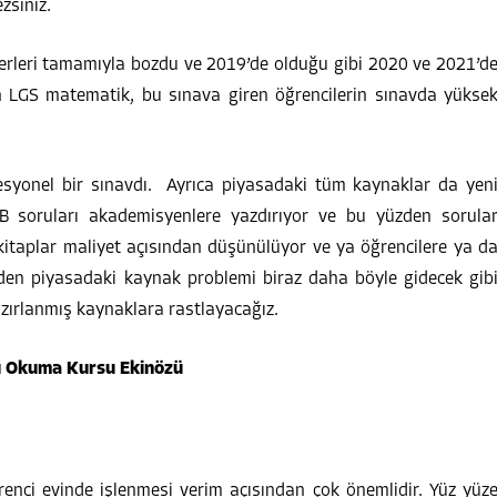
zsiniz.
zberleri tamamıyla bozdu ve 2019’de olduğu gibi 2020 ve 2021’d
 LGS matematik, bu sınava giren öğrencilerin sınavda yükse
syonel bir sınavdı. Ayrıca piyasadaki tüm kaynaklar da yen
 soruları akademisyenlere yazdırıyor ve bu yüzden sorula
 kitaplar maliyet açısından düşünülüyor ve ya öğrencilere ya d
den piyasadaki kaynak problemi biraz daha böyle gidecek gib
zırlanmış kaynaklara rastlayacağız.
enci evinde işlenmesi verim açısından çok önemlidir. Yüz yüz