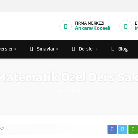
FİRMA MERKEZİ
E
Ankara/Kocaeli
i
ersler
Sınavlar
Dersler
Blog
Matematik Özel Ders Sa
Anasayfa
»
Özel Ders
67