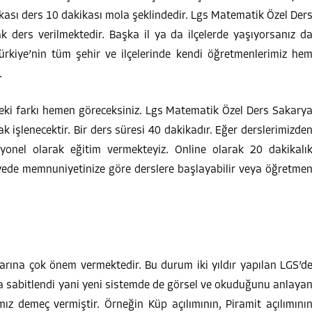
ikası ders 10 dakikası mola şeklindedir. Lgs Matematik Özel Der
k ders verilmektedir. Başka il ya da ilçelerde yaşıyorsanız d
Türkiye’nin tüm şehir ve ilçelerinde kendi öğretmenlerimiz he
.
deki farkı hemen göreceksiniz. Lgs Matematik Özel Ders Sakary
ak işlenecektir. Bir ders süresi 40 dakikadır. Eğer derslerimizde
yonel olarak eğitim vermekteyiz. Online olarak 20 dakikalı
sayede memnuniyetinize göre derslere başlayabilir veya öğretme
larına çok önem vermektedir. Bu durum iki yıldır yapılan LGS’d
la sabitlendi yani yeni sistemde de görsel ve okuduğunu anlaya
mız demeç vermiştir. Örneğin Küp açılımının, Piramit açılımını