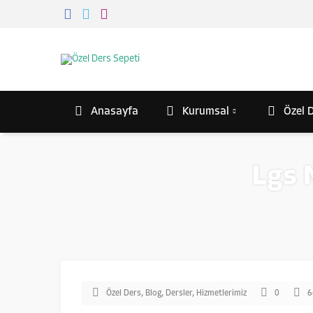
Anasayfa
Kurumsal
Özel D
Lgs 
Özel Ders
,
Blog
,
Dersler
,
Hizmetlerimiz
0
6