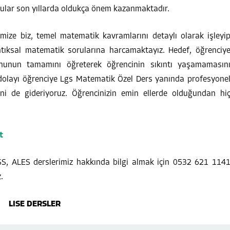
rular son yıllarda oldukça önem kazanmaktadır.
ize biz, temel matematik kavramlarını detaylı olarak işleyi
tıksal matematik sorularına harcamaktayız. Hedef, öğrenciy
onunun tamamını öğreterek öğrencinin sıkıntı yaşamamasın
dolayı öğrenciye Lgs Matematik Özel Ders yanında profesyone
ni de gideriyoruz. Öğrencinizin emin ellerde olduğundan hi
t
PSS, ALES derslerimiz hakkında bilgi almak için 0532 621 114
.