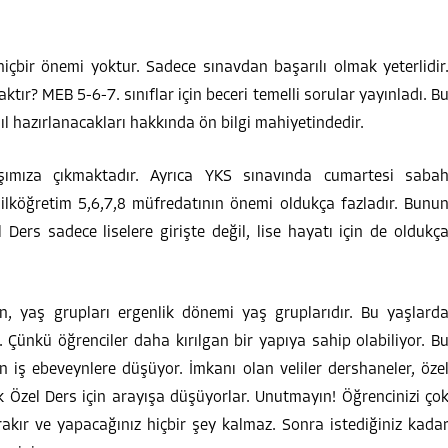
hiçbir önemi yoktur. Sadece sınavdan başarılı olmak yeterlidir
tır? MEB 5-6-7. sınıflar için beceri temelli sorular yayınladı. B
sıl hazırlanacakları hakkında ön bilgi mahiyetindedir.
ımıza çıkmaktadır. Ayrıca YKS sınavında cumartesi saba
lköğretim 5,6,7,8 müfredatının önemi oldukça fazladır. Bunu
Ders sadece liselere girişte değil, lise hayatı için de oldukç
in, yaş grupları ergenlik dönemi yaş gruplarıdır. Bu yaşlard
Çünkü öğrenciler daha kırılgan bir yapıya sahip olabiliyor. B
 iş ebeveynlere düşüyor. İmkanı olan veliler dershaneler, öze
k Özel Ders için arayışa düşüyorlar. Unutmayın! Öğrencinizi ço
akır ve yapacağınız hiçbir şey kalmaz. Sonra istediğiniz kada