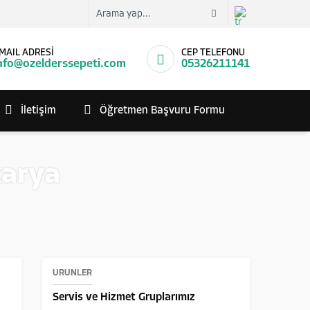
MAIL ADRESİ
CEP TELEFONU
nfo@ozelderssepeti.com
05326211141
İletişim
Öğretmen Başvuru Formu
karya
ÜRÜNLER
Servis ve Hizmet Gruplarımız