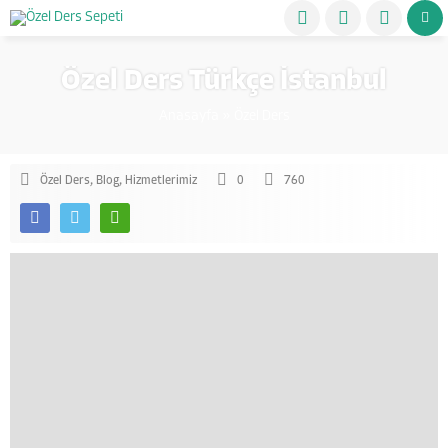
Özel Ders Türkçe İstanbul
Anasayfa
»
Özel Ders
Özel Ders
,
Blog
,
Hizmetlerimiz
0
760