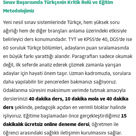
Sınav Başarısında Türkçenin Kritik Rolü ve Eğitim
Metodolojimiz
Yeni nesil sınav sistemlerinde Türkçe, hem yüksek soru
ağırlığı hem de diğer branşları anlama üzerindeki etkisiyle
belirleyici ders konumundadır. TYT ve KPSS’de 40, DGS’de ise
60 soruluk Türkçe bölümleri, adayların puan sıralamasında
en büyük farkı yarattığı alandır. Paragrafları sadece okumak
değil, ilk seferde analiz ederek çözmek zamanla yarışan
adaylar için hayati önem taşır. Uzman kadromuzla, sorulara
daha yapılabilir bir pencereden bakmanızı sağlıyoruz.
Odaklanma süresini maksimum verimde tutmak amacıyla
derslerimizi
40 dakika ders, 10 dakika mola ve 40 dakika
ders
şeklinde, pedagojik açıdan en verimli bloklar halinde
işliyoruz. Eğitime başlamadan önce gerçekleştirdiğimiz
15
dakikalık ücretsiz online deneme dersi
, öğretmen ile
öğrenci arasındaki sağlıklı iletişimin kurulmasını sağlar.