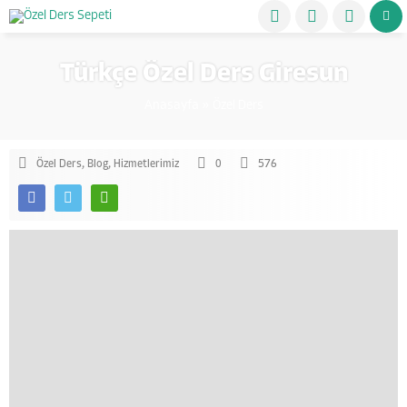
Türkçe Özel Ders Giresun
Anasayfa
»
Özel Ders
Özel Ders
,
Blog
,
Hizmetlerimiz
0
576