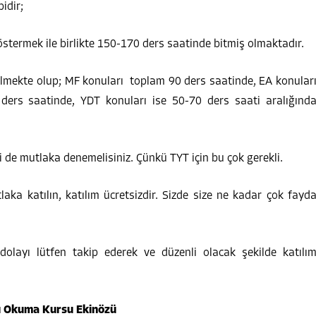
idir;
stermek ile birlikte 150-170 ders saatinde bitmiş olmaktadır.
ilmekte olup; MF konuları toplam 90 ders saatinde, EA konular
ders saatinde, YDT konuları ise 50-70 ders saati aralığınd
i de mutlaka denemelisiniz. Çünkü TYT için bu çok gerekli.
a katılın, katılım ücretsizdir. Sizde size ne kadar çok fayd
dolayı lütfen takip ederek ve düzenli olacak şekilde katılı