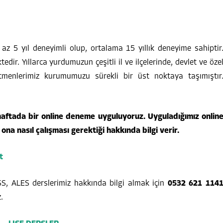
 5 yıl deneyimli olup, ortalama 15 yıllık deneyime sahiptir
edir. Yıllarca yurdumuzun çeşitli il ve ilçelerinde, devlet ve öze
tmenlerimiz kurumumuzu sürekli bir üst noktaya taşımıştır
haftada bir online deneme uyguluyoruz. Uyguladığımız onlin
na nasıl çalışması gerektiği hakkında bilgi verir.
t
SS, ALES derslerimiz hakkında bilgi almak için
0532 621 114
.