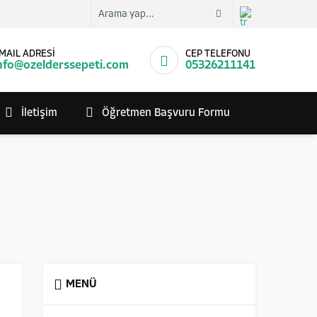
MAIL ADRESİ
CEP TELEFONU
nfo@ozelderssepeti.com
05326211141
İletişim
Öğretmen Başvuru Formu
MENÜ