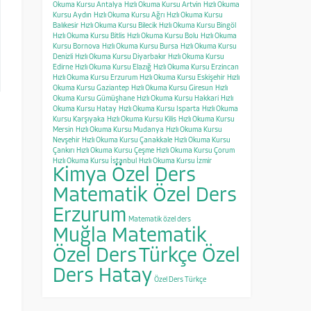
Okuma Kursu Antalya
Hızlı Okuma Kursu Artvin
Hızlı Okuma
Kursu Aydın
Hızlı Okuma Kursu Ağrı
Hızlı Okuma Kursu
Balıkesir
Hızlı Okuma Kursu Bilecik
Hızlı Okuma Kursu Bingöl
Hızlı Okuma Kursu Bitlis
Hızlı Okuma Kursu Bolu
Hızlı Okuma
Kursu Bornova
Hızlı Okuma Kursu Bursa
Hızlı Okuma Kursu
Denizli
Hızlı Okuma Kursu Diyarbakır
Hızlı Okuma Kursu
Edirne
Hızlı Okuma Kursu Elazığ
Hızlı Okuma Kursu Erzincan
Hızlı Okuma Kursu Erzurum
Hızlı Okuma Kursu Eskişehir
Hızlı
Okuma Kursu Gaziantep
Hızlı Okuma Kursu Giresun
Hızlı
Okuma Kursu Gümüşhane
Hızlı Okuma Kursu Hakkari
Hızlı
Okuma Kursu Hatay
Hızlı Okuma Kursu Isparta
Hızlı Okuma
Kursu Karşıyaka
Hızlı Okuma Kursu Kilis
Hızlı Okuma Kursu
Mersin
Hızlı Okuma Kursu Mudanya
Hızlı Okuma Kursu
Nevşehir
Hızlı Okuma Kursu Çanakkale
Hızlı Okuma Kursu
Çankırı
Hızlı Okuma Kursu Çeşme
Hızlı Okuma Kursu Çorum
Hızlı Okuma Kursu İstanbul
Hızlı Okuma Kursu İzmir
Kimya Özel Ders
Matematik Özel Ders
Erzurum
Matematik özel ders
Muğla Matematik
Özel Ders
Türkçe Özel
Ders Hatay
Özel Ders Türkçe