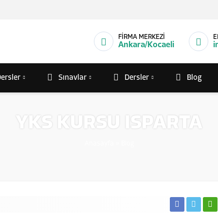
FİRMA MERKEZİ
E
Ankara/Kocaeli
i
ersler
Sınavlar
Dersler
Blog
YKS KURSU ISPARTA
Anasayfa
»
Blog