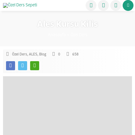
Ales Kursu Kilis
Anasayfa
»
Özel Ders
Özel Ders
,
ALES
,
Blog
0
658