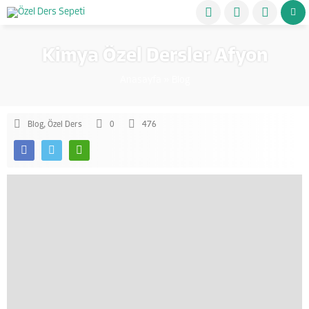
Kimya Özel Dersler Afyon
Anasayfa
»
Blog
Blog
,
Özel Ders
0
476