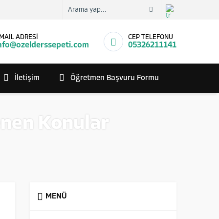
MAIL ADRESİ
CEP TELEFONU
nfo@ozelderssepeti.com
05326211141
İletişim
Öğretmen Başvuru Formu
enen Konular
MENÜ