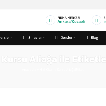
FİRMA MERKEZİ
E
Ankara/Kocaeli
i
ersler
Sınavlar
Dersler
Blog
 Kursu Aliağa ile Etiketl
Anasayfa
»
Hızlı Okuma Kursu AliağaEtiketi