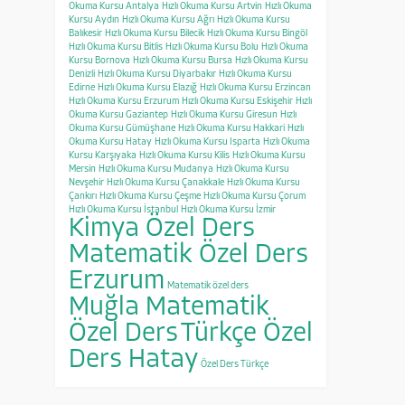
Okuma Kursu Antalya
Hızlı Okuma Kursu Artvin
Hızlı Okuma
Kursu Aydın
Hızlı Okuma Kursu Ağrı
Hızlı Okuma Kursu
Balıkesir
Hızlı Okuma Kursu Bilecik
Hızlı Okuma Kursu Bingöl
Hızlı Okuma Kursu Bitlis
Hızlı Okuma Kursu Bolu
Hızlı Okuma
Kursu Bornova
Hızlı Okuma Kursu Bursa
Hızlı Okuma Kursu
Denizli
Hızlı Okuma Kursu Diyarbakır
Hızlı Okuma Kursu
Edirne
Hızlı Okuma Kursu Elazığ
Hızlı Okuma Kursu Erzincan
Hızlı Okuma Kursu Erzurum
Hızlı Okuma Kursu Eskişehir
Hızlı
Okuma Kursu Gaziantep
Hızlı Okuma Kursu Giresun
Hızlı
Okuma Kursu Gümüşhane
Hızlı Okuma Kursu Hakkari
Hızlı
Okuma Kursu Hatay
Hızlı Okuma Kursu Isparta
Hızlı Okuma
Kursu Karşıyaka
Hızlı Okuma Kursu Kilis
Hızlı Okuma Kursu
Mersin
Hızlı Okuma Kursu Mudanya
Hızlı Okuma Kursu
Nevşehir
Hızlı Okuma Kursu Çanakkale
Hızlı Okuma Kursu
Çankırı
Hızlı Okuma Kursu Çeşme
Hızlı Okuma Kursu Çorum
Hızlı Okuma Kursu İstanbul
Hızlı Okuma Kursu İzmir
Kimya Özel Ders
Matematik Özel Ders
Erzurum
Matematik özel ders
Muğla Matematik
Özel Ders
Türkçe Özel
Ders Hatay
Özel Ders Türkçe