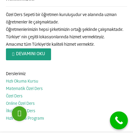
Özel Ders Sepeti bir öğretmen kuruluşudur ve alanında uzman
öğretmenler ile çalışmaktadır.
Öğretmenlerimizin hepsi şirketimizin ortağı şeklinde çalışmaktadır.
Türkiye’ nin çeşitli lokasyonlarında hizmet vermekteyiz.
Amacımız tüm Türkiye’de kaliteli hizmet vermektir.
Özel Ders Sepeti
DEVAMINI OKU
Derslerimiz
Hızlı Okuma Kursu
Cevap Yaz
Matematik Özel Ders
Özel Ders
Online Özel Ders
İlkokul Özel Ders
Hızlı Okuma Programı